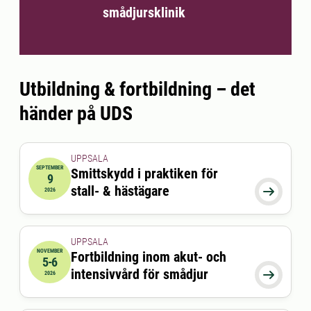
smådjursklinik
Utbildning & fortbildning – det
händer på UDS
UPPSALA
SEPTEMBER
Smittskydd i praktiken för
9
2026-09-09 17:30:00
till
2026-09-09 20:30:00
stall- & hästägare

2026
UPPSALA
NOVEMBER
Fortbildning inom akut- och
5-6
2026-11-05 08:00:00
till
2026-11-06 16:30:00
intensivvård för smådjur

2026