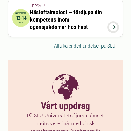
UPPSALA
Hästoftalmologi – fördjupa din
NOVEMBER
13-14
kompetens inom
2026-11-13 08:45:00
till
2026-11-14 16:30:00
2026
ögonsjukdomar hos häst

Alla kalenderhändelser på SLU
Vårt uppdrag
På SLU Universitetsdjursjukhuset
möts veterinärmedicinsk