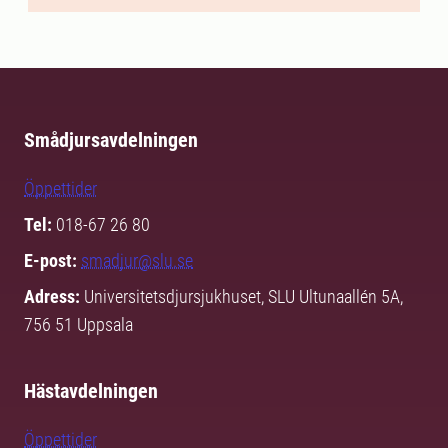
Smådjursavdelningen
Öppettider
Tel:
018-67 26 80
E-post:
smadjur@slu.se
Adress:
Universitetsdjursjukhuset, SLU Ultunaallén 5A,
756 51 Uppsala
Hästavdelningen
Öppettider