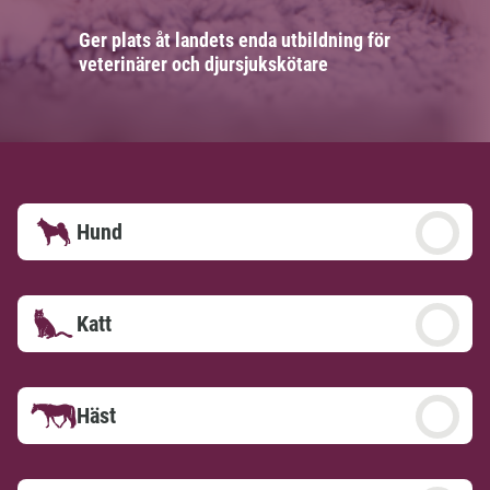
Ger plats åt landets enda utbildning för
veterinärer och djursjukskötare
Hund
Katt
Häst