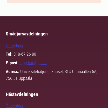
Smådjursavdelningen
Öppettider
Tel:
018-67 26 80
E-post:
smadjur@slu.se
Adress:
Universitetsdjursjukhuset, SLU Ultunaallén 5A,
756 51 Uppsala
Hästavdelningen
Öppettider