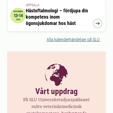
UPPSALA
Hästoftalmologi – fördjupa din
NOVEMBER
13-14
kompetens inom
2026-11-13 08:45:00
till
2026-11-14 16:30:00
2026
ögonsjukdomar hos häst

Alla kalenderhändelser på SLU
Vårt uppdrag
På SLU Universitetsdjursjukhuset
möts veterinärmedicinsk