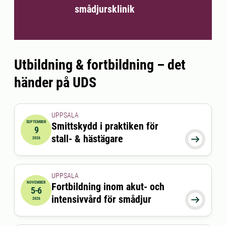
smådjursklinik
Utbildning & fortbildning – det
händer på UDS
UPPSALA
SEPTEMBER
Smittskydd i praktiken för
9
2026-09-09 17:30:00
till
2026-09-09 20:30:00
stall- & hästägare

2026
UPPSALA
NOVEMBER
Fortbildning inom akut- och
5-6
2026-11-05 08:00:00
till
2026-11-06 16:30:00
intensivvård för smådjur

2026