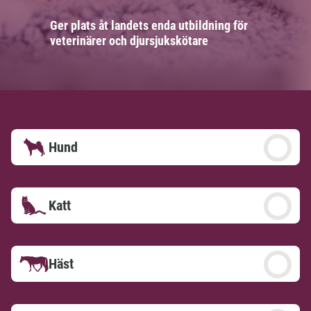
Ger plats åt landets enda utbildning för
veterinärer och djursjukskötare
Hund
Katt
Häst