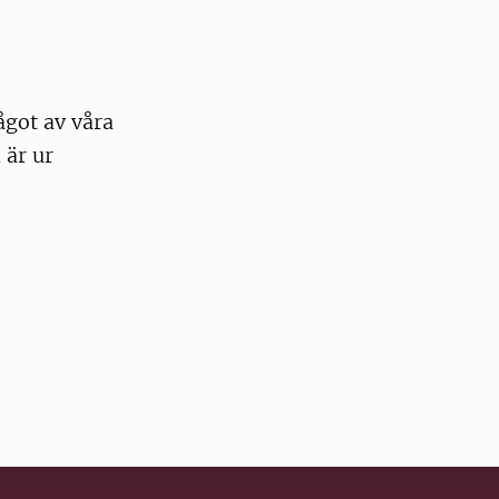
ågot av våra
är ur