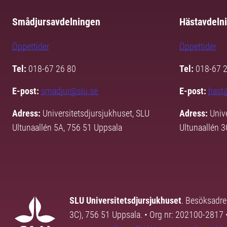
Smådjursavdelningen
Hästavdeln
Öppettider
Öppettider
Tel:
018-67 26 80
Tel:
018-67 
E-post:
smadjur@slu.se
E-post:
hast
Adress:
Universitetsdjursjukhuset, SLU
Adress:
Univ
Ultunaallén 5A, 756 51 Uppsala
Ultunaallén 
SLU Universitetsdjursjukhuset
. Besöksadre
3C), 756 51 Uppsala. • Org nr: 202100-2817 