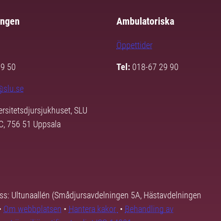
ingen
Ambulatoriska
Öppettider
29 50
Tel:
018-67 29 90
@slu.se
ersitetsdjursjukhuset, SLU
3C, 756 51 Uppsala
ss: Ultunaallén (Smådjursavdelningen 5A, Hästavdelningen
•
Om webbplatsen
•
Hantera kakor
•
Behandling av