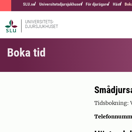
SLU.se
Universitetsdjursjukhuset
För djurägare
Häst
Boka
UNIVERSITETS-
DJURSJUKHUSET
Boka tid
Smådjurs
Tidsbokning: V
Telefonnumm