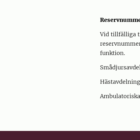
Reservnummer
Vid tillfällig
reservnummer 
funktion.
Smådjursavde
Hästavdelning
Ambulatoriska