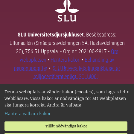
SLU Universitetsdjursjukhuset
. Besöksadress:
Ultunaallén (Smådjursavdelningen 5A, Hästavdelningen
3C), 756 51 Uppsala. • Org nr: 202100-2817 •
Om
webbplatsen
•
Hantera kakor
•
Behandling av
personuppgifter
•
SLU Universitetsdjursjukhuset är
miljöcertifierat enligt ISO 14001
.
Denna webbplats använder kakor (cookies), som lagras i din
webbläsare. Vissa kakor är nödvändiga för att webbplatsen
ska fungera korrekt. Andra är valbara.
Hantera valbara kakor
Tillåt nödvändiga kakor