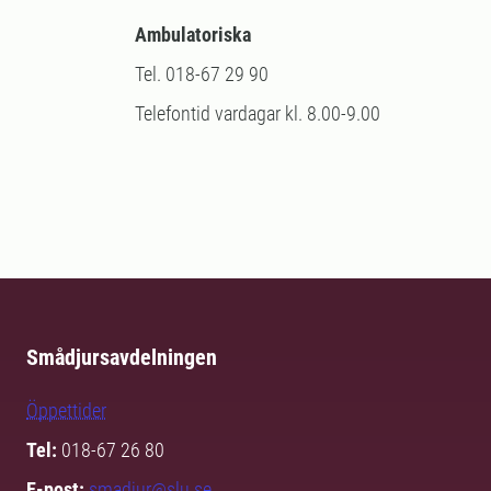
Ambulatoriska
Tel. 018-67 29 90
Telefontid vardagar kl. 8.00-9.00
Smådjursavdelningen
Öppettider
Tel:
018-67 26 80
E-post:
smadjur@slu.se