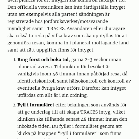
även planera för att intygen ska kunna bli färdiga i tid.
Den officiella veterinären kan inte färdigställa intyget
utan att exempelvis alla parter i sändningen är
registrerade hos Jordbruksverket/motsvarande
myndighet samt i TRACES. Avsändaren eller djurägare
ska också ta reda på vilka krav som ska uppfyllas för att
genomföra resan, komma in i planerat mottagande land
samt att rätt uppgifter finns för intyget.
Ring först och boka tid
, gärna 2-3 veckor innan
planerad avresa. Tidpunkten för besöket är
vanligtvis inom 48 timmar innan påbörjad resa, då
identitetskontroll samt hälsokontroll och kontroll av
eventuella övriga krav utförs. Därefter kan intyget
utfärdas om allt är i sin ordning.
Fyll i formuläret
efter bokningen som används för
att ge underlag till att skapa TRACES intyg, vilket
kliniken ska tillhanda senast 48 timmar innan den
inbokade tiden. Du fyller i formuläret genom att
klicka på knappen "Fyll i formuläret" som finns