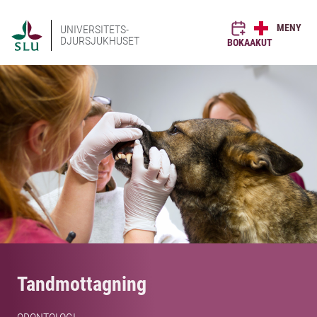
MENY
UNIVERSITETS-
DJURSJUKHUSET
BOKA
AKUT
Tandmottagning