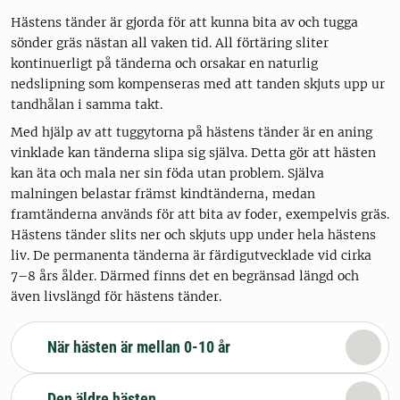
Hästens tänder är gjorda för att kunna bita av och tugga
sönder gräs nästan all vaken tid. All förtäring sliter
kontinuerligt på tänderna och orsakar en naturlig
nedslipning som kompenseras med att tanden skjuts upp ur
tandhålan i samma takt.
Med hjälp av att tuggytorna på hästens tänder är en aning
vinklade kan tänderna slipa sig själva. Detta gör att hästen
kan äta och mala ner sin föda utan problem. Själva
malningen belastar främst kindtänderna, medan
framtänderna används för att bita av foder, exempelvis gräs.
Hästens tänder slits ner och skjuts upp under hela hästens
liv. De permanenta tänderna är färdigutvecklade vid cirka
7–8 års ålder. Därmed finns det en begränsad längd och
även livslängd för hästens tänder.
När hästen är mellan 0-10 år
Den äldre hästen