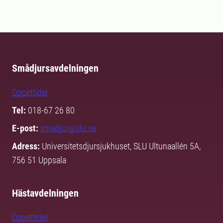
Smådjursavdelningen
Öppettider
Tel:
018-67 26 80
E-post:
smadjur@slu.se
Adress:
Universitetsdjursjukhuset, SLU Ultunaallén 5A,
756 51 Uppsala
Hästavdelningen
Öppettider