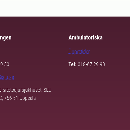
ingen
Ambulatoriska
Öppettider
29 50
Tel:
018-67 29 90
@slu.se
ersitetsdjursjukhuset, SLU
3C, 756 51 Uppsala