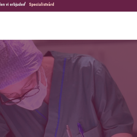
en vi erbjuder
Specialistvård