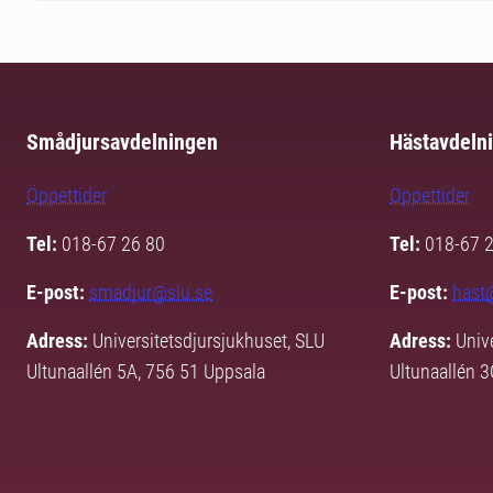
Smådjursavdelningen
Hästavdeln
Öppettider
Öppettider
Tel:
018-67 26 80
Tel:
018-67 
E-post:
smadjur@slu.se
E-post:
hast
Adress:
Universitetsdjursjukhuset, SLU
Adress:
Univ
Ultunaallén 5A, 756 51 Uppsala
Ultunaallén 