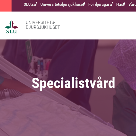
SLU.se
Universitetsdjursjukhuset
För djurägare
Häst
Vård
UNIVERSITETS-
DJURSJUKHUSET
Specialistvård