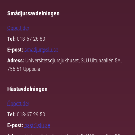
Smådjursavdelningen
Öppettider
Tel:
018-67 26 80
E-post:
smadjur@slu.se
Adress:
Universitetsdjursjukhuset, SLU Ultunaallén 5A,
756 51 Uppsala
Hästavdelningen
Öppettider
Tel:
018-67 29 50
E-post:
hast@slu.se