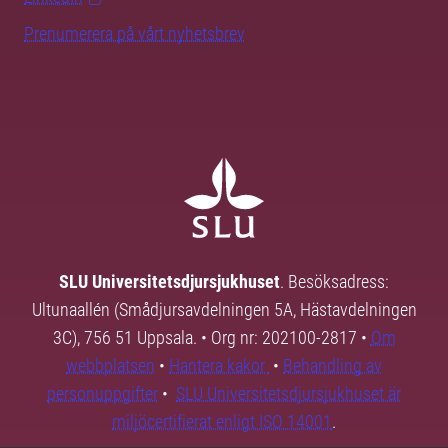
Prenumerera på vårt nyhetsbrev
SLU Universitetsdjursjukhuset
. Besöksadress:
Ultunaallén (Smådjursavdelningen 5A, Hästavdelningen
3C), 756 51 Uppsala. • Org nr: 202100-2817 •
Om
webbplatsen
•
Hantera kakor
•
Behandling av
personuppgifter
•
SLU Universitetsdjursjukhuset är
miljöcertifierat enligt ISO 14001
.