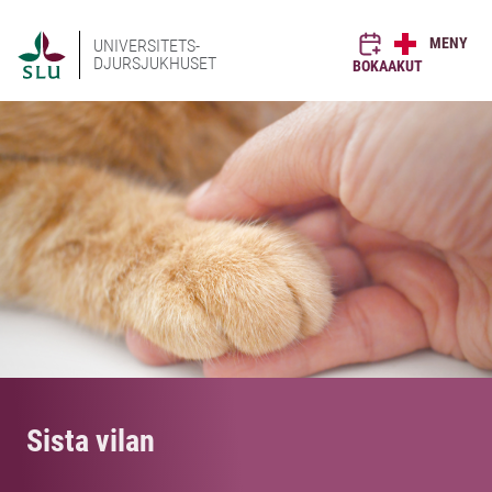
MENY
UNIVERSITETS-
DJURSJUKHUSET
BOKA
AKUT
Sista vilan