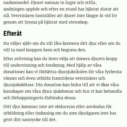
narkosmedel. Djuret somnar in lugnt och stilla,
andningen upphör och efter en stund har hjärtat slutat att
slå. Veterinären fastställer att djuret inte längre är vid liv
genom att lyssna på hjärtat med stetoskop.
Efteråt
Du väljer själv om du vill låta kremera ditt djur eller om du
vill ta med kroppen hem och begrava den.
Efter avlivning kan du även välja att donera djurets kropp
till undervisning och forskning. Med hjälp av våra
donationer kan vi förbättra djursjukvården för våra fyrbenta
vänner och även utbilda framtidens veterinärer och
djursjukskötare. Din donation kan bidra till att vi ökar våra
kunskaper om våra djurs sjukdomar och hur vi kan behandla
och förhoppningsvis förhindra dessa.
Ditt djur kommer inte att obduceras eller användas för
utbildning eller forksning om du som djurägaren inte har
givit ditt samtycke till det.