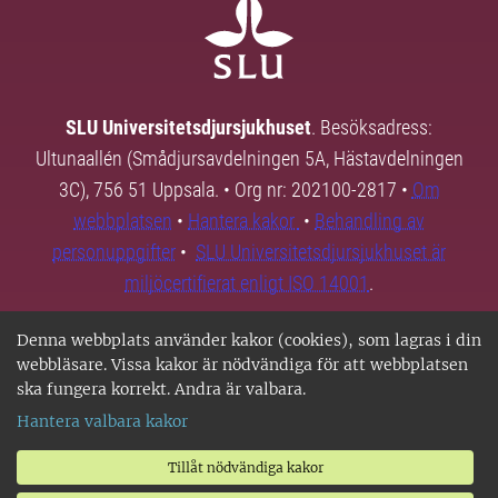
SLU Universitetsdjursjukhuset
. Besöksadress:
Ultunaallén (Smådjursavdelningen 5A, Hästavdelningen
3C), 756 51 Uppsala. • Org nr: 202100-2817 •
Om
webbplatsen
•
Hantera kakor
•
Behandling av
personuppgifter
•
SLU Universitetsdjursjukhuset är
miljöcertifierat enligt ISO 14001
.
Denna webbplats använder kakor (cookies), som lagras i din
webbläsare. Vissa kakor är nödvändiga för att webbplatsen
ska fungera korrekt. Andra är valbara.
Hantera valbara kakor
Tillåt nödvändiga kakor