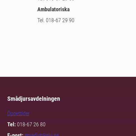
Ambulatoriska
Tel. 018-67 29 90
Smådjursavdelningen
Öppettider
Tel:
018-67 26 80
E-post:
smadjur@slu.se