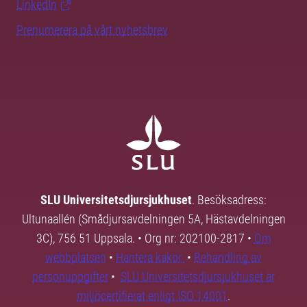
LinkedIn
Prenumerera på vårt nyhetsbrev
SLU Universitetsdjursjukhuset
. Besöksadress:
Ultunaallén (Smådjursavdelningen 5A, Hästavdelningen
3C), 756 51 Uppsala. • Org nr: 202100-2817 •
Om
webbplatsen
•
Hantera kakor
•
Behandling av
personuppgifter
•
SLU Universitetsdjursjukhuset är
miljöcertifierat enligt ISO 14001
.