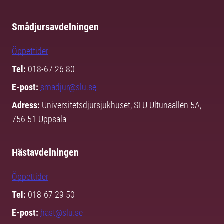
Smådjursavdelningen
Öppettider
Tel:
018-67 26 80
E-post:
smadjur@slu.se
Adress:
Universitetsdjursjukhuset, SLU Ultunaallén 5A,
756 51 Uppsala
Hästavdelningen
Öppettider
Tel:
018-67 29 50
E-post:
hast@slu.se