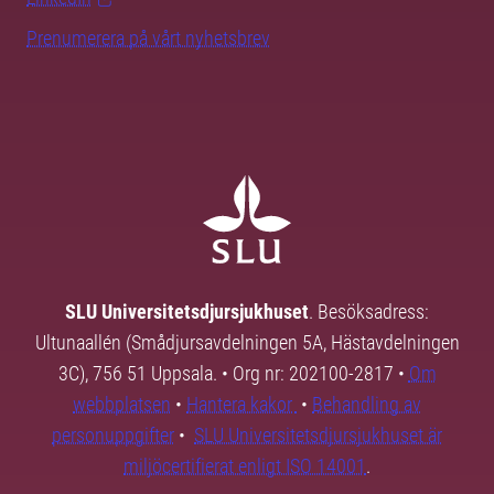
Prenumerera på vårt nyhetsbrev
SLU Universitetsdjursjukhuset
. Besöksadress:
Ultunaallén (Smådjursavdelningen 5A, Hästavdelningen
3C), 756 51 Uppsala. • Org nr: 202100-2817 •
Om
webbplatsen
•
Hantera kakor
•
Behandling av
personuppgifter
•
SLU Universitetsdjursjukhuset är
miljöcertifierat enligt ISO 14001
.