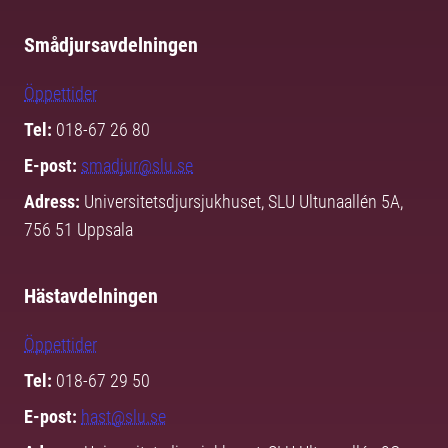
Smådjursavdelningen
Öppettider
Tel:
018-67 26 80
E-post:
smadjur@slu.se
Adress:
Universitetsdjursjukhuset, SLU Ultunaallén 5A,
756 51 Uppsala
Hästavdelningen
Öppettider
Tel:
018-67 29 50
E-post:
hast@slu.se