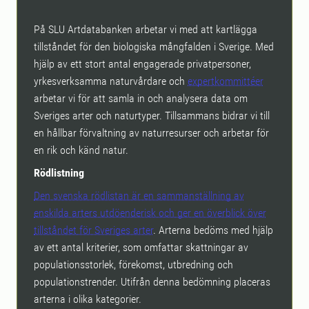
På SLU Artdatabanken arbetar vi med att kartlägga
tillståndet för den biologiska mångfalden i Sverige. Med
hjälp av ett stort antal engagerade privatpersoner,
yrkesverksamma naturvårdare och
expertkommittéer
arbetar vi för att samla in och analysera data om
Sveriges arter och naturtyper. Tillsammans bidrar vi till
en hållbar förvaltning av naturresurser och arbetar för
en rik och känd natur.
Rödlistning
Den svenska rödlistan är en sammanställning av
enskilda arters utdöenderisk och ger en överblick över
tillståndet för Sveriges arter
. Arterna bedöms med hjälp
av ett antal kriterier, som omfattar skattningar av
populationsstorlek, förekomst, utbredning och
populationstrender. Utifrån denna bedömning placeras
arterna i olika kategorier.