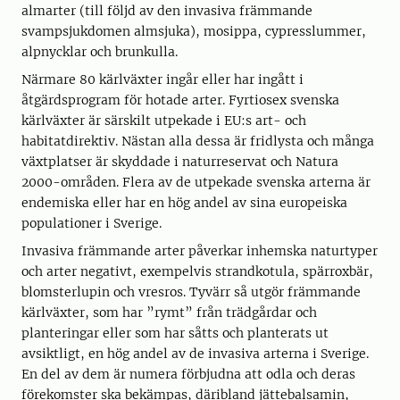
almarter (till följd av den invasiva främmande
svampsjukdomen almsjuka), mosippa, cypresslummer,
alpnycklar och brunkulla.
Närmare 80 kärlväxter ingår eller har ingått i
åtgärdsprogram för hotade arter. Fyrtiosex svenska
kärlväxter är särskilt utpekade i EU:s art- och
habitatdirektiv. Nästan alla dessa är fridlysta och många
växtplatser är skyddade i naturreservat och Natura
2000-områden. Flera av de utpekade svenska arterna är
endemiska eller har en hög andel av sina europeiska
populationer i Sverige.
Invasiva främmande arter påverkar inhemska naturtyper
och arter negativt, exempelvis strandkotula, spärroxbär,
blomsterlupin och vresros. Tyvärr så utgör främmande
kärlväxter, som har ”rymt” från trädgårdar och
planteringar eller som har såtts och planterats ut
avsiktligt, en hög andel av de invasiva arterna i Sverige.
En del av dem är numera förbjudna att odla och deras
förekomster ska bekämpas, däribland jättebalsamin,