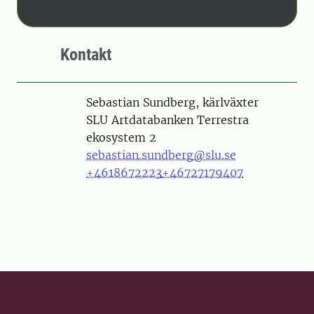
Kontakt
Person
Sebastian Sundberg, kärlväxter
SLU Artdatabanken Terrestra
ekosystem 2
sebastian.sundberg@slu.se
+4618672223
+46727179407