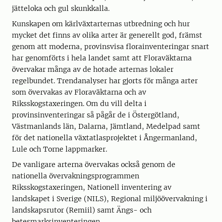
jätteloka och gul skunkkalla.
Kunskapen om kärlväxtarternas utbredning och hur
mycket det finns av olika arter är generellt god, främst
genom att moderna, provinsvisa florainventeringar snart
har genomförts i hela landet samt att Floraväktarna
övervakar många av de hotade arternas lokaler
regelbundet. Trendanalyser har gjorts för många arter
som övervakas av Floraväktarna och av
Riksskogstaxeringen. Om du vill delta i
provinsinventeringar så pågår de i Östergötland,
Västmanlands län, Dalarna, Jämtland, Medelpad samt
för det nationella växtatlasprojektet i Ångermanland,
Lule och Torne lappmarker.
De vanligare arterna övervakas också genom de
nationella övervakningsprogrammen
Riksskogstaxeringen, Nationell inventering av
landskapet i Sverige (NILS), Regional miljöövervakning i
landskapsrutor (Remiil) samt Ängs- och
betesmarksinventeringen.