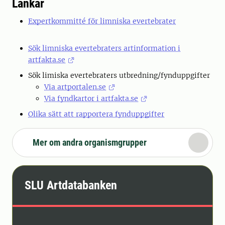
Länkar
Expertkommitté för limniska evertebrater
Sök limniska evertebraters artinformation i
artfakta.se
Sök limiska evertebraters utbredning/fynduppgifter
Via artportalen.se
Via fyndkartor i artfakta.se
Olika sätt att rapportera fynduppgifter
Mer om andra organismgrupper
SLU Artdatabanken