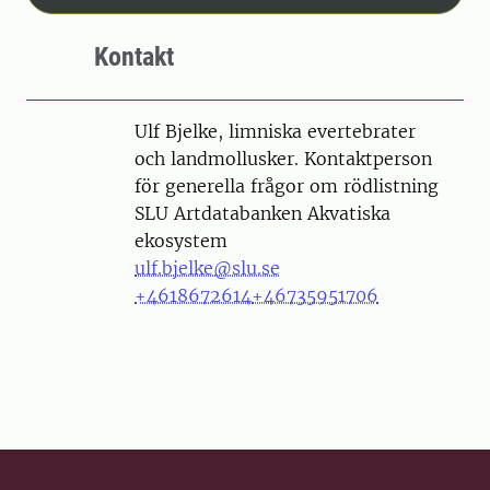
Kontakt
Person
Ulf Bjelke, limniska evertebrater
och landmollusker. Kontaktperson
för generella frågor om rödlistning
SLU Artdatabanken Akvatiska
ekosystem
ulf.bjelke@slu.se
+4618672614
+46735951706