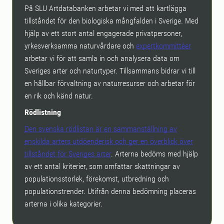
På SLU Artdatabanken arbetar vi med att kartlägga
tillståndet för den biologiska mångfalden i Sverige. Med
hjälp av ett stort antal engagerade privatpersoner,
yrkesverksamma naturvårdare och
expertkommittéer
arbetar vi för att samla in och analysera data om
Sveriges arter och naturtyper. Tillsammans bidrar vi till
en hållbar förvaltning av naturresurser och arbetar för
en rik och känd natur.
Rödlistning
Den svenska rödlistan är en sammanställning av
enskilda arters utdöenderisk och ger en överblick över
tillståndet för Sveriges arter
. Arterna bedöms med hjälp
av ett antal kriterier, som omfattar skattningar av
populationsstorlek, förekomst, utbredning och
populationstrender. Utifrån denna bedömning placeras
arterna i olika kategorier.