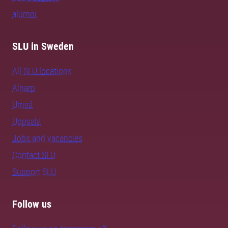
alumni
SLU in Sweden
All SLU locations
Alnarp
Umeå
Uppsala
Jobs and vacancies
Contact SLU
Support SLU
Follow us