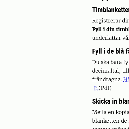
Timblankette
Registrerar d
Fyll i din tim
underlättar vå
Fyll i de blå
Du ska bara fy
decimaltal, ti
fråndragna.
Hä
(Pdf)
Skicka in bla
Mejla en kopia
blanketten de 