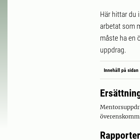
Här hittar du
arbetat som m
måste ha en 
uppdrag.
Innehåll på sidan
Ersättnin
Mentorsuppdra
överenskommit
Rapporter