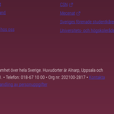
t
CSN
rand
Mecenat
Sveriges förenade studentkåre
b hos oss
Universitets- och högskoleråd
samhet över hela Sverige. Huvudorter är Alnarp, Uppsala och
01. • Telefon: 018-67 10 00 • Org nr: 202100-2817 •
Kontakta
andling av personuppgifter