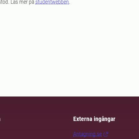
stöd. Läs mer på
studentwebben
.
m
Externa ingångar
Antagning.se