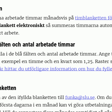
n
ina arbetade timmar månadsvis på
timblanketten f
blankett elektroniskt
så summeras timmarna automa
rt arbete.
 fälten och antal arbetade timmar
lla i de blå fälten och antal arbetade timmar. Ange
ll exempel en timme och en kvart som 1,25. Raster 
r hittar du utförligare information om hur du fylle
nketten
 av den ifyllda blanketten till
funka@slu.se
. Om du
första dagarna i en månad kan vi göra utbetalningar