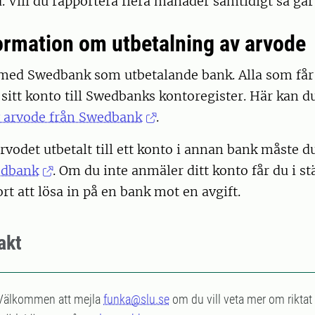
ill du rapportera flera månader samtidigt så går 
formation om utbetalning av arvode
 med Swedbank som utbetalande bank. Alla som får
sitt konto till Swedbanks kontoregister. Här kan 
v arvode från Swedbank
.
arvodet utbetalt till ett konto i annan bank måste 
dbank
. Om du inte anmäler ditt konto får du i stä
rt att lösa in på en bank mot en avgift.
akt
Välkommen att mejla
funka@slu.se
om du vill veta mer om rikta