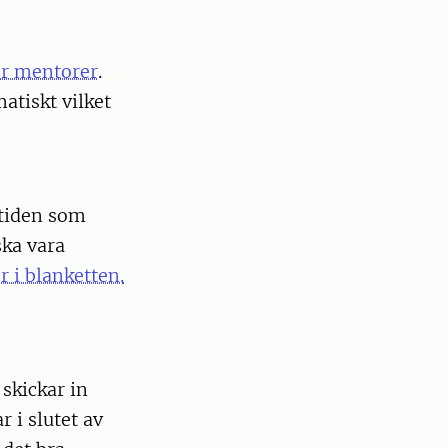
ör mentorer
.
tiskt vilket
 tiden som
ska vara
r i blanketten.
 skickar in
 i slutet av