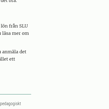
det bra.
 lön från SLU
du läsa mer om
du anmäla det
llet ett
t pedagogiskt