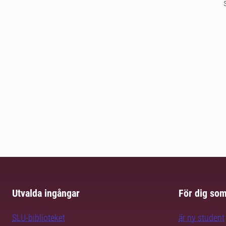
Utvalda ingångar
För dig so
SLU-biblioteket
är ny student