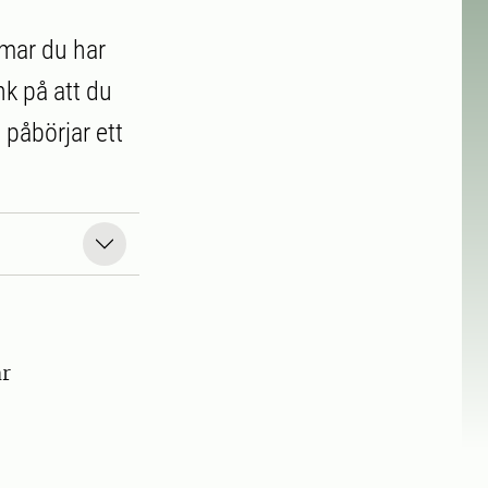
mmar du har
nk på att du
påbörjar ett
ar