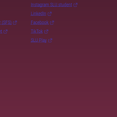
Instagram SLU.student
LinkedIn
r (SFS)
Facebook
et
TikTok
SLU Play