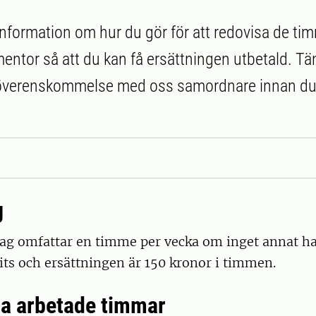
 information om hur du gör för att redovisa de ti
entor så att du kan få ersättningen utbetald. Tä
överenskommelse med oss samordnare innan du 
g
g omfattar en timme per vecka om inget annat h
s och ersättningen är 150 kronor i timmen.
a arbetade timmar