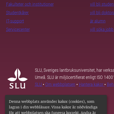
Fakulteter och institutioner
vill bli studen
Studentkårer
vill bli dokto
IT-support
är alumn
Servicecenter
vill söka job
SLU, Sveriges lantbruksuniversitet, har verk
Umeå. SLU är miljöcertifierat enligt ISO 140
SLU
•
Om webbplatsen
•
Hantera kakor
•
Beh
Denna webbplats använder kakor (cookies), som
lagras i din webbläsare. Vissa kakor är nödvändiga
för att webbplatsen ska fungera korrekt. Andra är