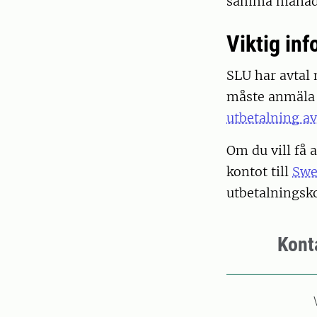
samma månad. V
Viktig in
SLU har avtal
måste anmäla 
utbetalning a
Om du vill få 
kontot till
Swe
utbetalningsko
Kont