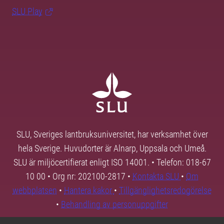
SLU Play
SLU, Sveriges lantbruksuniversitet, har verksamhet över
hela Sverige. Huvudorter är Alnarp, Uppsala och Umeå.
SLU är miljöcertifierat enligt ISO 14001. • Telefon: 018-67
10 00 • Org nr: 202100-2817 •
Kontakta SLU
•
Om
webbplatsen
•
Hantera kakor
•
Tillgänglighetsredogörelse
•
Behandling av personuppgifter