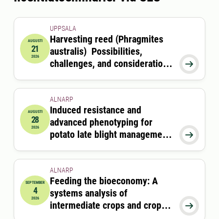
UPPSALA
Harvesting reed (Phragmites
AUGUSTI
21
australis) Possibilities,
2026-08-21 09:00:00
2026
challenges, and considerations

for coastal ecosystems and
feed production
ALNARP
Induced resistance and
AUGUSTI
28
advanced phenotyping for
2026-08-28 13:00:00
2026
potato late blight management

in future climates
ALNARP
Feeding the bioeconomy: A
SEPTEMBER
4
systems analysis of
2026-09-04 09:00:00
2026
intermediate crops and crop

residues