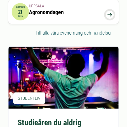
UPPSALA
OKTOBER
21
Agronomdagen
2026-10-21 11:00:00
till
2026-10-21 16:00:00

2026
Till alla våra evenemang och händelser
STUDENTLIV
Studieåren du aldrig