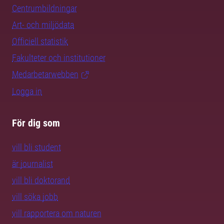
Centrumbildningar
Art- och miljödata
Officiell statistik
Fakulteter och institutioner
Medarbetarwebben
Logga in
För dig som
vill bli student
är journalist
vill bli doktorand
vill söka jobb
vill rapportera om naturen