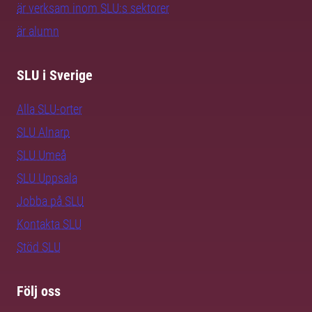
är verksam inom SLU:s sektorer
är alumn
SLU i Sverige
Alla SLU-orter
SLU Alnarp
SLU Umeå
SLU Uppsala
Jobba på SLU
Kontakta SLU
Stöd SLU
Följ oss