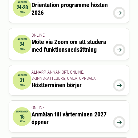
AUGUSTI
Orientation programme hösten
24-28
2026-08-24 00:00:00
till
2026-08-28 00:00:00
2026

2026
ONLINE
AUGUSTI
Möte via Zoom om att studera
24
2026-08-24 15:00:00
till
2026-08-24 16:00:00
med funktionsnedsättning

2026
ALNARP, ANNAN ORT, ONLINE,
AUGUSTI
SKINNSKATTEBERG, UMEÅ, UPPSALA
31
2026-08-31 00:00:00
Höstterminen börjar

2026
ONLINE
SEPTEMBER
Anmälan till vårterminen 2027
15
2026-09-15 00:00:00
öppnar

2026