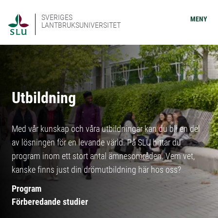
SVERIGES
MENY
LANTBRUKSUNIVERSITET
Utbildning
Med vår kunskap och våra utbildningar kan du bli en del
av lösningen för en levande värld. På SLU hittar du
program inom ett stort antal ämnesområden. Vem vet,
kanske finns just din drömutbildning här hos oss?
Program
Förberedande studier