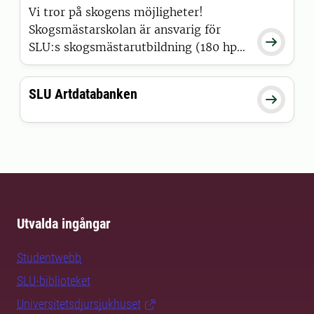
Vi tror på skogens möjligheter!
Skogsmästarskolan är ansvarig för

SLU:s skogsmästarutbildning (180 hp).
Förutom utbildning till skogsmästare
har institutionen även en
SLU Artdatabanken
distansutbildning för blivande

fastighetsmäklare inriktad mot
försäljning av skogs- och
lantbruksfastigheter. Utöver detta
bedriver Skogsmästarskolan bl.a.
forskning om landsbygdsutveckling
och om skogsplantor.
Utvalda ingångar
Studentwebb
SLU-biblioteket
Universitetsdjursjukhuset