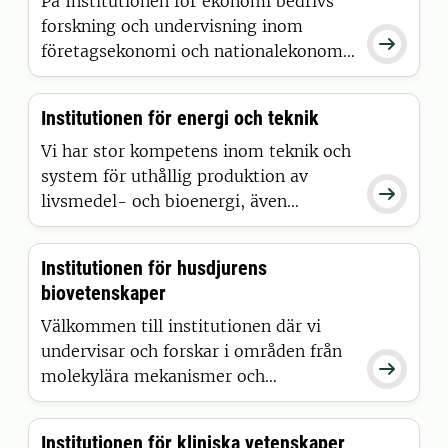
hållbart jord- och skogsbruk,
På Institutionen för ekonomi bedrivs
växtskydd med mindre gifter,
forskning och undervisning inom

naturvård och viltförvaltning.
företagsekonomi och nationalekonomi,
tillämpat på frågor som rör hållbarhet,
livsmedel, jordbruk och miljö.
Institutionen för energi och teknik
Vi har stor kompetens inom teknik och
system för uthållig produktion av

livsmedel- och bioenergi, även
inkluderande optimala
näringskretslopp och logistiksystem.
Institutionen för husdjurens
biovetenskaper
Välkommen till institutionen där vi
undervisar och forskar i områden från

molekylära mekanismer och
mikrobiologi till hela djurens struktur
och funktion! Våra huvudsakliga
Institutionen för kliniska vetenskaper