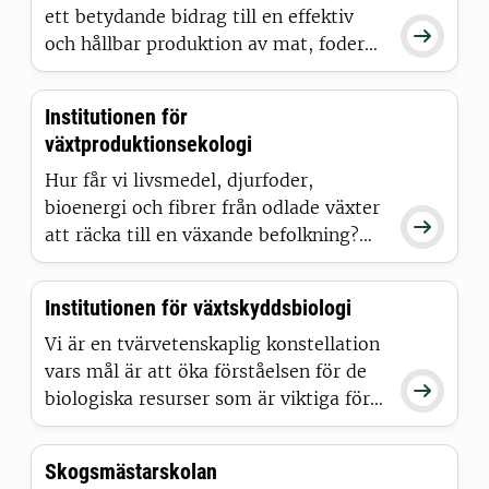
hållbara metoder inom jordbruk och
ett betydande bidrag till en effektiv

skogsbruk.
och hållbar produktion av mat, foder
och industriella produkter baserade på
växter.
Institutionen för
växtproduktionsekologi
Hur får vi livsmedel, djurfoder,
bioenergi och fibrer från odlade växter

att räcka till en växande befolkning?
Samtidigt som vi minskar jordbrukets
påverkan på miljön? Institutionen för
Institutionen för växtskyddsbiologi
växtproduktionsekologi, VPE, bidrar till
lösningar genom forskning, samverkan
Vi är en tvärvetenskaplig konstellation
och utbildning inom hållbar
vars mål är att öka förståelsen för de

växtproduktion.
biologiska resurser som är viktiga för
samhällets överlevnad och hur vi i
framtiden bäst kan nyttja dessa på ett
Skogsmästarskolan
hållbart sätt