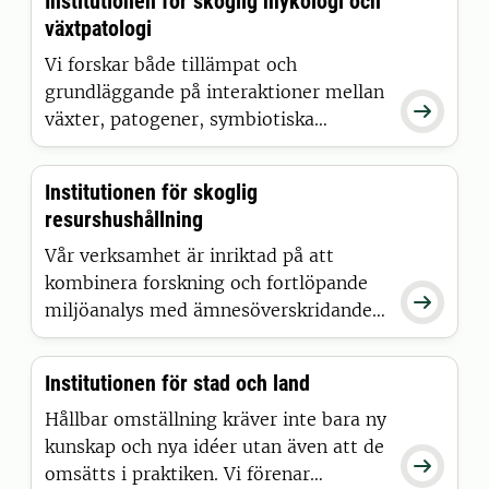
Institutionen för skoglig mykologi och
växtpatologi
Vi forskar både tillämpat och
grundläggande på interaktioner mellan

växter, patogener, symbiotiska
mykorrhizasvampar och
nedbrytarsvampar, bakterier samt
Institutionen för skoglig
arkéer och deras roll i skog och
resurshushållning
jordbruk.
Vår verksamhet är inriktad på att
kombinera forskning och fortlöpande

miljöanalys med ämnesöverskridande
projekt, vilket vi tror ger unika
möjligheter att utveckla
Institutionen för stad och land
helhetskoncept för ett hållbart
nyttjande av naturresurserna.
Hållbar omställning kräver inte bara ny
kunskap och nya idéer utan även att de

omsätts i praktiken. Vi förenar