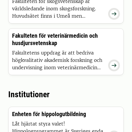
användning av mark, vatten och
Fakulteten för skogsvetenskap är
biologiska naturresurser.
världsledande inom skogsforskning.

Tyngdpunkten är naturvetenskaplig,
Huvudsätet finns i Umeå men
men med betydande verksamheter
fakulteten bedriver verksamhet över
även inom samhällsvetenskap och
hela landet. Endast vid SLU kan du läsa
Fakulteten för veterinärmedicin och
humaniora.
till skogsmästare och här finns
husdjursvetenskap
programmen som leder till
jägmästarexamen.
Fakultetens uppdrag är att bedriva
högkvalitativ akademisk forskning och

undervisning inom veterinärmedicin
och husdjursvetenskap. Vi arbetar med
de flesta aspekter på våra husdjurs liv
och hälsa - lantbrukets djur såväl som
Institutioner
sport- och sällskapsdjur.
Enheten för hippologutbildning
Låt hjärtat styra valet!
Hippologprogrammet är Sveriges enda