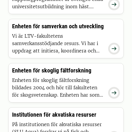

universitetsutbildning inom häst.
Programmet omfattar 180
högskolepoäng och startar till hösten
Enheten för samverkan och utveckling
varje år. Utbildningen finns i dagsläget
med två inriktningar, Islandshäst och
Vi är LTV-fakultetens
Ridhäst och ges vid Hästnäringens tre
samverkansstödjande resurs. Vi har i

riksanläggningar Flyinge, Strömsholm
uppdrag att initiera, koordinera och
och Wången.
medfinansiera forsknings- och
utvecklingsprojekt i samverkan med
Enheten för skoglig fältforskning
interna och externa parter. Vi skapar
mötesplatser och nätverk.
Enheten för skoglig fältforskning
bildades 2004 och hör till fakulteten

för skogsvetenskap. Enheten har som
uppdrag att förvalta fakultetens
försöksparker, fältstationer och
Institutionen för akvatiska resurser
långsiktiga fältförsök, samt följa med
och hjälpa till i hela kedjan från
På institutionen för akvatiska resurser
anläggning till mätning och
(SLU Aqua) forskar vi på fisk och