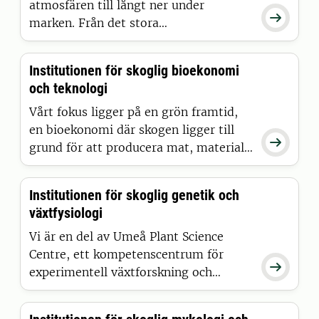
atmosfären till långt ner under

marken. Från det stora
landskapsperspektivet, till de små
kemiska processerna. På institutionen
Institutionen för skoglig bioekonomi
för skogens ekologi och skötsel bygger
och teknologi
vi kunskap om hur skogen påverkas i
ett förändrat klimat och hur den bäst
Vårt fokus ligger på en grön framtid,
kan förvaltas i framtiden.
en bioekonomi där skogen ligger till

grund för att producera mat, material,
energi, kemikalier och tjänster på ett
hållbart sätt.
Institutionen för skoglig genetik och
växtfysiologi
Vi är en del av Umeå Plant Science
Centre, ett kompetenscentrum för

experimentell växtforskning och
skogsbioteknik. Vårt uppdrag är att: