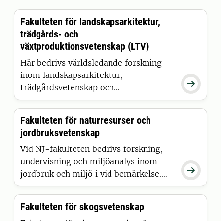
Fakulteten för landskapsarkitektur,
trädgårds- och
växtproduktionsvetenskap (LTV)
Här bedrivs världsledande forskning
inom landskapsarkitektur,

trädgårdsvetenskap och
växtproduktion. Vi erbjuder flera
utbildningsprogram. Största delen av
Fakulteten för naturresurser och
fakultetens verksamhet finns vid SLU i
jordbruksvetenskap
Alnarp i Skåne. En del finns även vid
SLU i Uppsala.
Vid NJ-fakulteten bedrivs forskning,
undervisning och miljöanalys inom

jordbruk och miljö i vid bemärkelse.
Exempel är hållbar
livsmedelsproduktion, bioenergi och
Fakulteten för skogsvetenskap
industriråvaror. Det handlar om hållbar