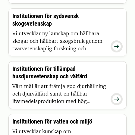
utbildning, forskning och samverkan
för att bidra till den
Institutionen för sydsvensk
samhällsförändring som behövs för att
skogsvetenskap
möta utmaningar som biodiversitets-
och klimatkrisen.
Vi utvecklar ny kunskap om hållbara
skogar och hållbart skogsbruk genom

tvärvetenskaplig forskning och
utbildning, med utgångspunkt i
skånska Alnarp.
Institutionen för tillämpad
husdjursvetenskap och välfärd
Vårt mål är att främja god djurhållning
och djurvälfärd samt en hållbar

livsmedelsproduktion med hög
produktkvalitet genom forskning och
utbildning om djur med fokus på foder
Institutionen för vatten och miljö
och nutrition, skötsel och miljö,
etologi och djuretik, djurvälfärd och
Vi utvecklar kunskap om