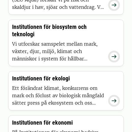

dataleverens.
skaldjur i hav, sjöar och vattendrag. Vi
håller koll på den akvatiska miljön och
utvecklar kunskap för att främja
Institutionen för biosystem och
hållbart nyttjande av dessa resurser.
teknologi
Vi utforskar samspelet mellan mark,
växter, djur, miljö, klimat och

människor i system för hållbar
produktion av mat och förnyelsebara
råvaror. Frågeställningarna inom
Institutionen för ekologi
undervisning och forskning kretsar
kring hållbart och effektivt utnyttjande
Ett förändrat klimat, konkurrens om
av begränsade resurser vid produktion
mark och förlust av biologisk mångfald

i växthus, på åkrar och i stallar.
sätter press på ekosystem och oss
människor som är beroende av dem.
Kunskap om ekologi har aldrig varit
Institutionen för ekonomi
viktigare än nu. Vi bidrar till ett