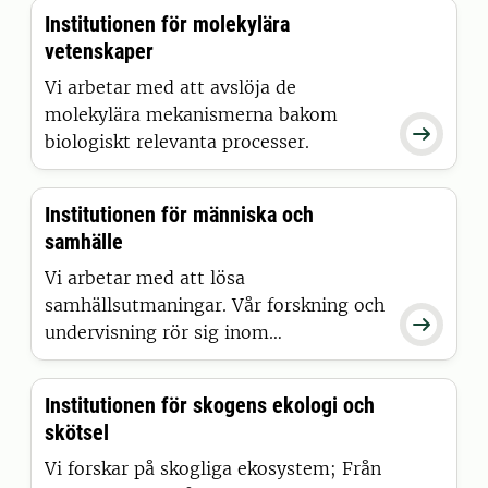
urbana miljöer. I miljöövervakning,
Institutionen för molekylära
miljöanalys och i långliggande
vetenskaper
fältförsök följer vi upp tillstånd och
förändringar.
Vi arbetar med att avslöja de
molekylära mekanismerna bakom

biologiskt relevanta processer.
Institutionen för människa och
samhälle
Vi arbetar med att lösa
samhällsutmaningar. Vår forskning och

undervisning rör sig inom
miljöpsykologi, företagsledning och
rådgivning. Vi skapar förutsättningar
Institutionen för skogens ekologi och
för hållbara boende- och arbetsmiljöer
skötsel
på landsbygden och i städer.
Vi forskar på skogliga ekosystem; Från