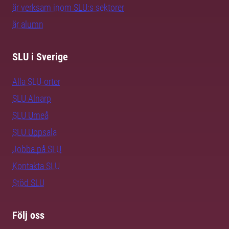
är verksam inom SLU:s sektorer
är alumn
SLU i Sverige
Alla SLU-orter
SLU Alnarp
SLU Umeå
SLU Uppsala
Jobba på SLU
Kontakta SLU
Stöd SLU
Följ oss