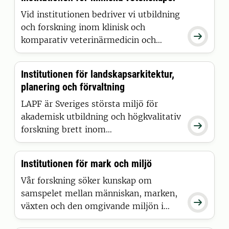
ämnen är anatomi, fysiologi, biokemi,
patologi, farmakologi, toxikologi,
Vid institutionen bedriver vi utbildning
genetik, avel, immunologi,
och forskning inom klinisk och

bakteriologi, virologi, parasitologi,
komparativ veterinärmedicin och
epizootologi, komparativ medicin,
djuromvårdnad. Vi bedriver även
livsmedelssäkerhet, bioinformatik och
djursjukvård vid SLU
Institutionen för landskapsarkitektur,
One Health. Vår forskning omfattar
Universitetsdjursjukhuset.
planering och förvaltning
produktionsdjur, sällskapsdjur,
försöksdjur och vilda djur.
LAPF är Sveriges största miljö för
akademisk utbildning och högkvalitativ

forskning brett inom
landskapsarkitektur och en del av SLU
Landskap.
Institutionen för mark och miljö
Vår forskning söker kunskap om
samspelet mellan människan, marken,

växten och den omgivande miljön i
skogs- och jordbrukslandskap samt