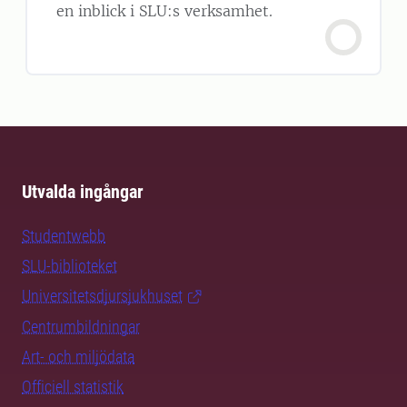
en inblick i SLU:s verksamhet.
Utvalda ingångar
Studentwebb
SLU-biblioteket
Universitetsdjursjukhuset
Centrumbildningar
Art- och miljödata
Officiell statistik