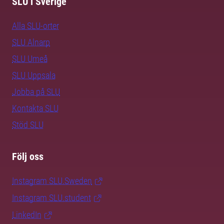
SLU i Sverige
Alla SLU-orter
SLU Alnarp
SLU Umeå
SLU Uppsala
Jobba på SLU
Kontakta SLU
Stöd SLU
Följ oss
Instagram SLU.Sweden
Instagram SLU.student
LinkedIn