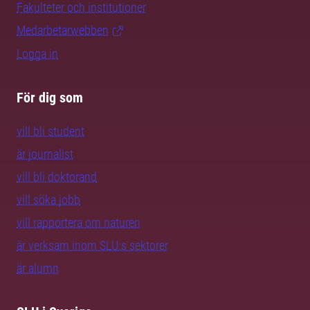
Fakulteter och institutioner
Medarbetarwebben
Logga in
För dig som
vill bli student
är journalist
vill bli doktorand
vill söka jobb
vill rapportera om naturen
är verksam inom SLU:s sektorer
är alumn