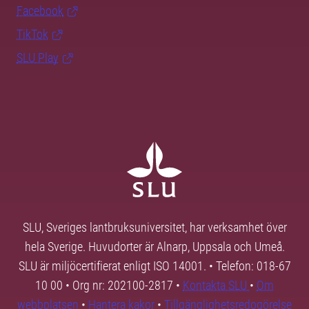
Facebook
TikTok
SLU Play
SLU, Sveriges lantbruksuniversitet, har verksamhet över
hela Sverige. Huvudorter är Alnarp, Uppsala och Umeå.
SLU är miljöcertifierat enligt ISO 14001. • Telefon: 018-67
10 00 • Org nr: 202100-2817 •
Kontakta SLU
•
Om
webbplatsen
•
Hantera kakor
•
Tillgänglighetsredogörelse