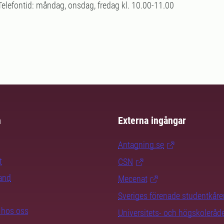
Telefontid: måndag, onsdag, fredag kl. 10.00-11.00
m
Externa ingångar
Antagning.se
t
CSN
rand
Mecenat
Sveriges förenade studentkåre
b hos oss
Universitets- och högskoleråd