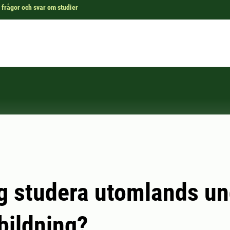
 frågor och svar om studier
g studera utomlands un
bildning?