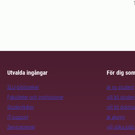
Utvalda ingångar
För dig so
SLU-biblioteket
är ny student
Fakulteter och institutioner
vill bli studen
Studentkårer
vill bli dokto
IT-support
är alumn
Servicecenter
vill söka job