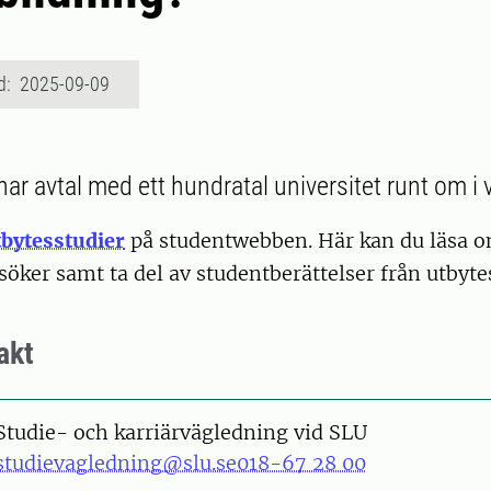
d: 2025-09-09
har avtal med ett hundratal universitet runt om i 
tbytesstudier
på studentwebben. Här kan du läsa o
söker samt ta del av studentberättelser från utbyte
akt
Studie- och karriärvägledning vid SLU
studievagledning@slu.se
018-67 28 00