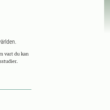
världen.
m vart du kan
sstudier.