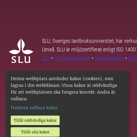
SLU, Sveriges lantbruksuniversitet, har verk
Umeå. SLU är miljöcertifierat enligt ISO 140
SLU
•
Om webbplatsen
•
Hantera kakor
•
Beh
Denna webbplats använder kakor (cookies), som
lagras i din webbläsare. Vissa kakor är nödvändiga
för att webbplatsen ska fungera korrekt. Andra är
valbara.
Hantera valbara kakor
Tillåt nödvändiga kakor
Tillåt alla kakor