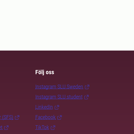
Följ oss
Instagram SLU.Sweden
Instagram SLU.student
LinkedIn
r (SFS)
Facebook
et
TikTok