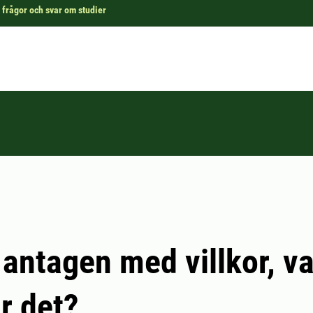
 frågor och svar om studier
 antagen med villkor, v
r det?