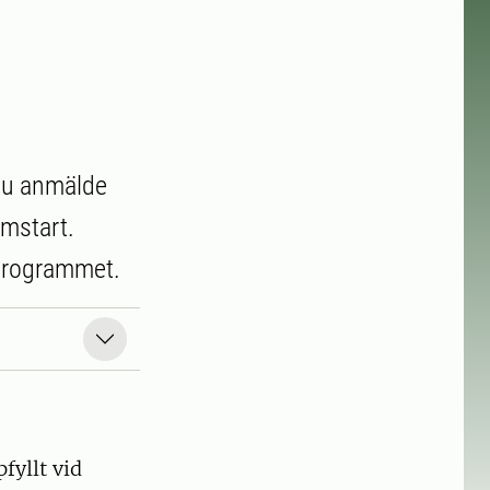
 du anmälde
amstart.
r programmet.
fyllt vid