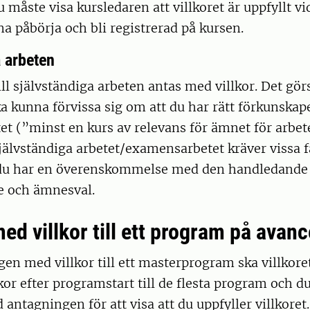
 måste visa kursledaren att villkoret är uppfyllt vi
na påbörja och bli registrerad på kursen.
a arbeten
ll självständiga arbeten antas med villkor. Det görs
a kunna förvissa sig om att du har rätt förkunskape
tet (”minst en kurs av relevans för ämnet för arbete
 självständiga arbetet/examensarbetet kräver vissa f
du har en överenskommelse med den handledande 
 och ämnesval.
d villkor till ett program på avanc
en med villkor till ett masterprogram ska villkoret
kor efter programstart till de flesta program och d
 antagningen för att visa att du uppfyller villkoret.