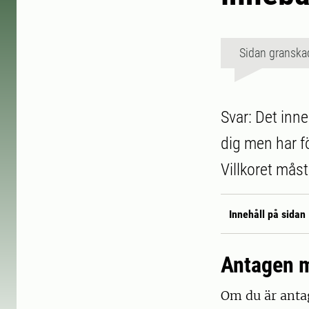
Sidan granska
Svar: Det inn
dig men har fö
Villkoret mås
Innehåll på sidan
Antagen me
Om du är antag