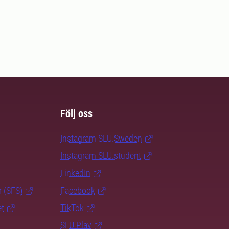
Följ oss
Instagram SLU.Sweden
Instagram SLU.student
LinkedIn
r (SFS)
Facebook
et
TikTok
SLU Play