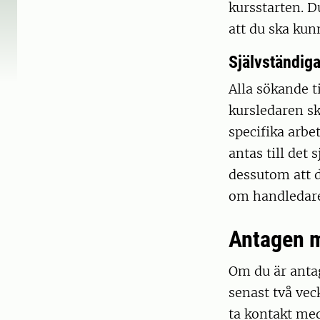
kursstarten. Du
att du ska kun
Självständig
Alla sökande ti
kursledaren sk
specifika arbe
antas till det
dessutom att 
om handledare
Antagen me
Om du är antag
senast två vec
ta kontakt med