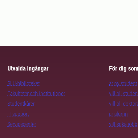
Utvalda ingångar
För dig so
SLU-biblioteket
är ny student
Fakulteter och institutioner
vill bli studen
Studentkårer
vill bli dokto
IT-support
är alumn
Servicecenter
vill söka job