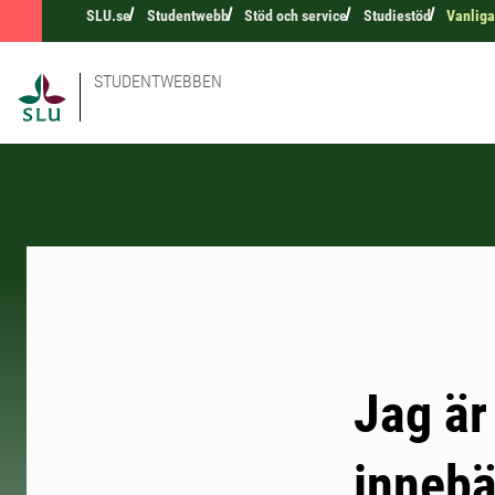
SLU.se
Studentwebb
Stöd och service
Studiestöd
Vanliga
STUDENTWEBBEN
Jag är
innebä