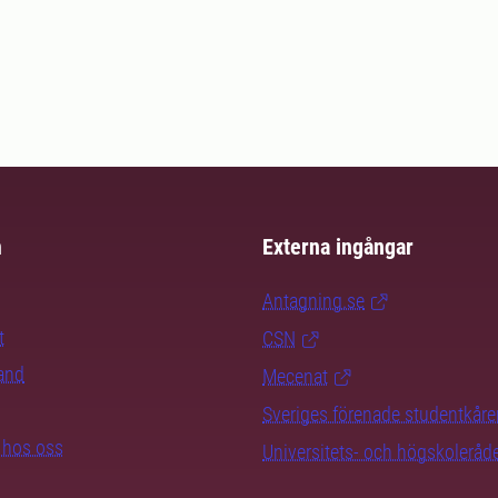
m
Externa ingångar
Antagning.se
t
CSN
rand
Mecenat
Sveriges förenade studentkåre
b hos oss
Universitets- och högskoleråd