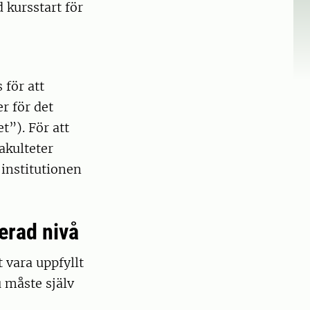
d kursstart för
 för att
r för det
t”). För att
akulteter
institutionen
erad nivå
 vara uppfyllt
u måste själv