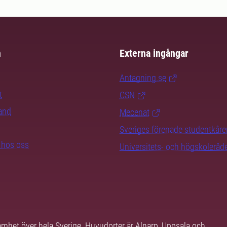
m
Externa ingångar
Antagning.se
t
CSN
rand
Mecenat
Sveriges förenade studentkåre
b hos oss
Universitets- och högskoleråd
samhet över hela Sverige. Huvudorter är Alnarp, Uppsala och