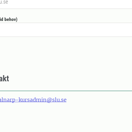
vid behov)
akt
alnarp-kursadmin@slu.se