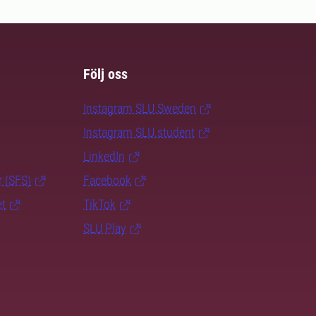
Följ oss
Instagram SLU.Sweden
Instagram SLU.student
LinkedIn
r (SFS)
Facebook
et
TikTok
SLU Play