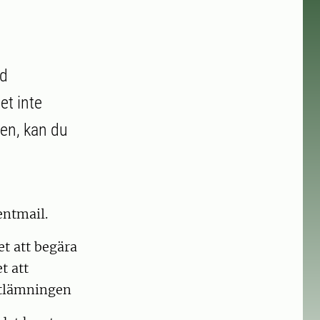
id
t inte
en, kan du
entmail.
et att begära
t att
sutlämningen