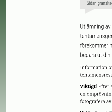
Sidan granska
Utlämning av 
tentamensgen
förekommer nå
begära ut din
Information o
tentamensresul
Viktigt
! Efter
en omprövning 
fotografera av