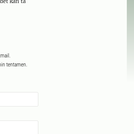
det kan ta
tmail.
 min tentamen.