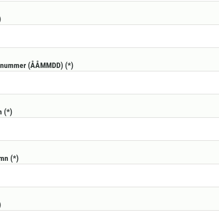
nnummer (ÅÅMMDD)
n
amn