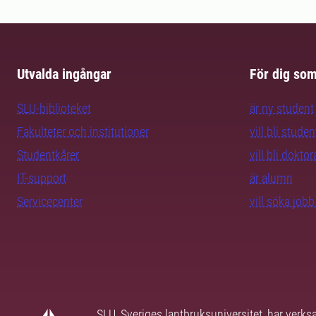
Utvalda ingångar
För dig so
SLU-biblioteket
är ny student
Fakulteter och institutioner
vill bli studen
Studentkårer
vill bli dokto
IT-support
är alumn
Servicecenter
vill söka job
SLU, Sveriges lantbruksuniversitet, har verk