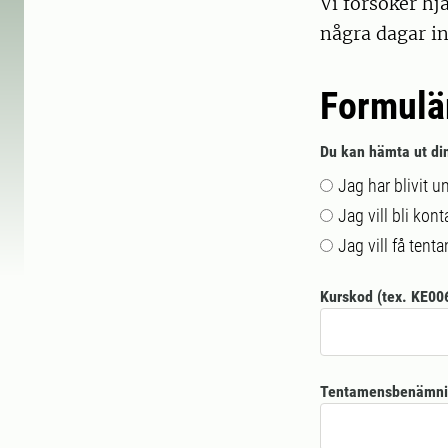
Vi försöker hj
några dagar in
Formulär
Du kan hämta ut din
Jag har blivit u
Jag vill bli ko
Jag vill få ten
Kurskod (tex. KE00
Tentamensbenämning