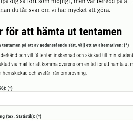
älpa dig så fort som möjligt, men var beredd på att 
nan du får svar om vi har mycket att göra.
 för att hämta ut tentamen
 tentamen på ett av nedanstående sätt, välj ett av alternativen:
nderkänd och vill få tentan inskannad och skickad till min studen
ntaktad via mail för att komma överens om en tid för att hämta ut
tan hemskickad och avstår från omprövning.
66):
 (tex. Statistik):