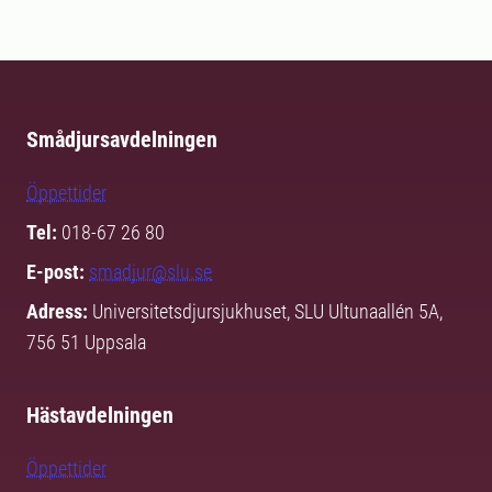
Smådjursavdelningen
Öppettider
Tel:
018-67 26 80
E-post:
smadjur@slu.se
Adress:
Universitetsdjursjukhuset, SLU Ultunaallén 5A,
756 51 Uppsala
Hästavdelningen
Öppettider