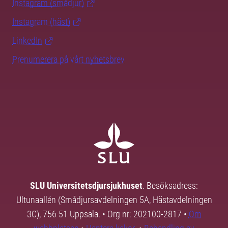
Instagram (smådjur)
Instagram (häst)
LinkedIn
Prenumerera på vårt nyhetsbrev
SLU Universitetsdjursjukhuset
. Besöksadress:
Ultunaallén (Smådjursavdelningen 5A, Hästavdelningen
3C), 756 51 Uppsala. • Org nr: 202100-2817 •
Om