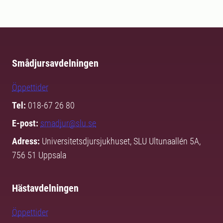
Smådjursavdelningen
Öppettider
Tel:
018-67 26 80
E-post:
smadjur@slu.se
Adress:
Universitetsdjursjukhuset, SLU Ultunaallén 5A,
756 51 Uppsala
Hästavdelningen
Öppettider