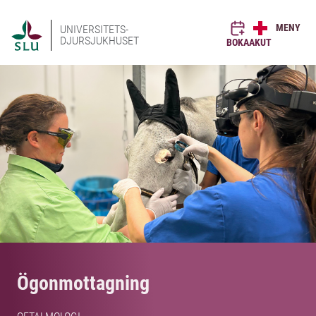
MENY
UNIVERSITETS-
DJURSJUKHUSET
BOKA
AKUT
Ögonmottagning