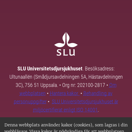
SLU Universitetsdjursjukhuset
. Besöksadress:
Ultunaallén (Smådjursavdelningen 5A, Hästavdelningen
3C), 756 51 Uppsala. • Org nr: 202100-2817 •
Om
webbplatsen
•
Hantera kakor
•
Behandling av
personuppgifter
•
SLU Universitetsdjursjukhuset är
miljöcertifierat enligt ISO 14001
.
Denna webbplats använder kakor (cookies), som lagras i din
webbläsare. Vissa kakor är nödvändiga för att webbplatsen