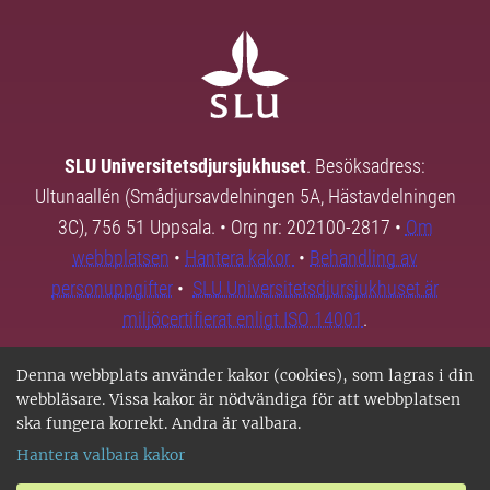
SLU Universitetsdjursjukhuset
. Besöksadress:
Ultunaallén (Smådjursavdelningen 5A, Hästavdelningen
3C), 756 51 Uppsala. • Org nr: 202100-2817 •
Om
webbplatsen
•
Hantera kakor
•
Behandling av
personuppgifter
•
SLU Universitetsdjursjukhuset är
miljöcertifierat enligt ISO 14001
.
Denna webbplats använder kakor (cookies), som lagras i din
webbläsare. Vissa kakor är nödvändiga för att webbplatsen
ska fungera korrekt. Andra är valbara.
Hantera valbara kakor