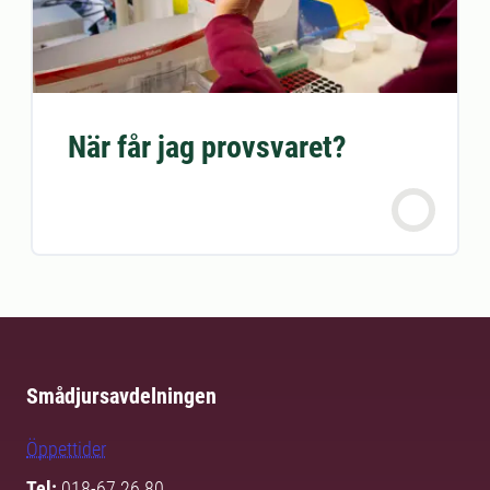
När får jag provsvaret?
Smådjursavdelningen
Öppettider
Tel:
018-67 26 80