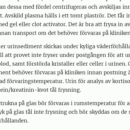
an dessa med fördel centrifugeras och avskiljas in
et. Avskild plasma hälls i ett tomt plaströr. Det får i
d gel eller clot activator. Det är bra att frysa in a
nnan transport om det behöver förvaras på kliniken
er urinsediment skickas under kyliga väderförhåll
till att provet inte fryser under postgången för att 
lod, samt förstörda kristaller eller celler i urinen
ment behöver förvaras på kliniken innan postning 
 förvaringstemperatur. Urin för analys av kortiso
ein/kreatinin-kvot tål frysning.
strukna på glas bör förvaras i rumstemperatur för a
ryk på glas tål inte frysning och bör skyddas om de
rhållanden.