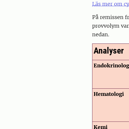
Läs mer om cyt
På remissen fr
provvolym vari
nedan.
Analyser
Endokrinolog
Hematologi
Kemi