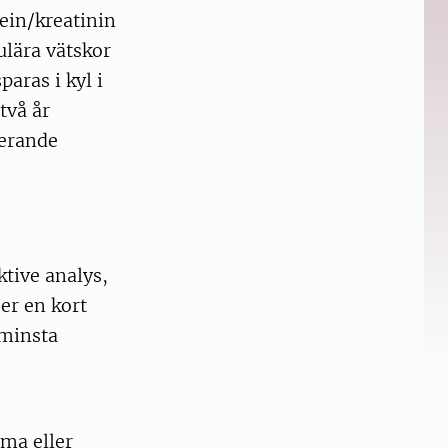
ein/kreatinin
ulära vätskor
aras i kyl i
två år
terande
ktive analys,
er en kort
 minsta
ma eller