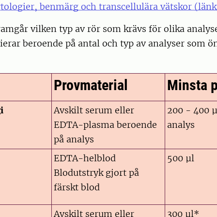
ologier, benmärg och transcellulära vätskor (länk
amgår vilken typ av rör som krävs för olika analys
erar beroende på antal och typ av analyser som ön
Provmaterial
Minsta 
i
Avskilt serum eller
200 - 400 µ
EDTA-plasma beroende
analys
på analys
EDTA-helblod
500 µl
Blodutstryk gjort på
färskt blod
Avskilt serum eller
300 µl*