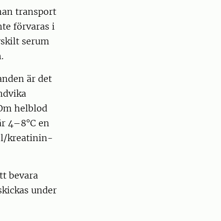
nan transport
nte förvaras i
vskilt serum
.
anden är det
undvika
. Om helblod
är 4–8°C en
l/kreatinin-
tt bevara
 skickas under