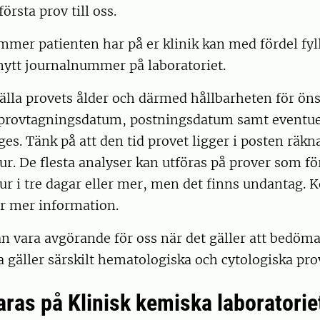
första prov till oss.
mer patienten har på er klinik kan med fördel fyll
nytt journalnummer på laboratoriet.
tälla provets ålder och därmed hållbarheten för ön
provtagningsdatum, postningsdatum samt eventuel
ges. Tänk på att den tid provet ligger i posten räk
. De flesta analyser kan utföras på prover som för
r i tre dagar eller mer, men det finns undantag. 
ör mer information.
 vara avgörande för oss när det gäller att bedöma
a gäller särskilt hematologiska och cytologiska pro
aras på Klinisk kemiska laboratorie