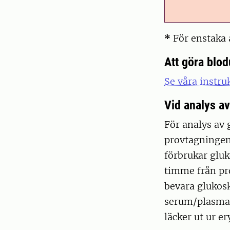
*
För enstaka
Att göra blod
Se våra instru
Vid analys a
För analys av
provtagningen f
förbrukar gluk
timme från pro
bevara glukosk
serum/plasma a
läcker ut ur e