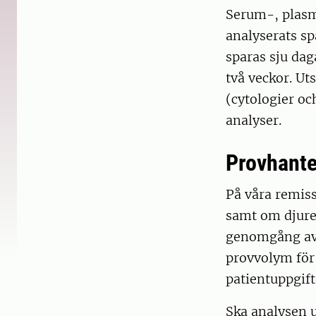
Serum-, plasma
analyserats sp
sparas sju dag
två veckor. Ut
(cytologier o
analyser.
Provhante
På våra remiss
samt om djuret
genomgång av 
provvolym för
patientuppgift
Ska analysen 