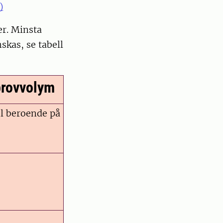
)
er. Minsta
skas, se tabell
provvolym
l beroende på