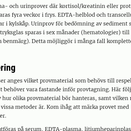
- och urinprover där kortisol/kreatinin eller prot
aras fyra veckor i frys. EDTA-helblod och transcell
ar i kylskåp. Urinprov för bedömning av sediment sp
stryksglas sparas i sex månader (hematologier) till 
ch benmärg). Detta möjliggör i många fall komplet
ring
er anges vilket provmaterial som behövs till respe
 behöver vara fastande inför provtagning. Här följ
hur olika provmaterial bör hanteras, samt vilken
 vissa metoder är. Kom ihåg att märka provet med
er.
utföras på serum, EDTA-plasma, litiumheparinplas