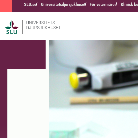
SLU.se
Universitetsdjursjukhuset
För veterinärer
Klinisk k
UNIVERSITETS-
DJURSJUKHUSET