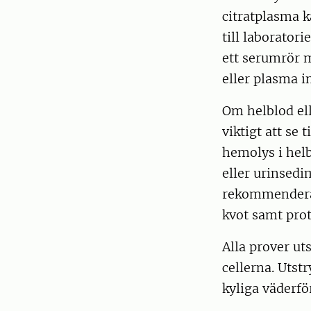
citratplasma k
till laboratori
ett serumrör me
eller plasma i
Om helblod ell
viktigt att se 
hemolys i helb
eller urinsedi
rekommenderad
kvot samt prot
Alla prover ut
cellerna. Utst
kyliga väderfö