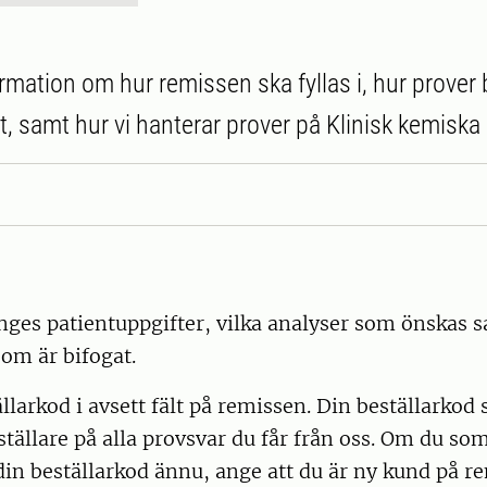
ormation om hur remissen ska fyllas i, hur prover
t, samt hur vi hanterar prover på Klinisk kemiska 
ges patientuppgifter, vilka analyser som önskas s
som är bifogat.
larkod i avsett fält på remissen. Din beställarkod s
ställare på alla provsvar du får från oss. Om du so
din beställarkod ännu, ange att du är ny kund på r