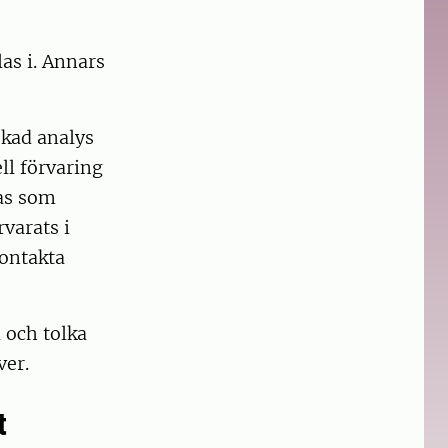
as i. Annars
skad analys
l förvaring
nas som
varats i
Kontakta
 och tolka
ver.
t