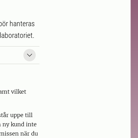
 bör hanteras
laboratoriet.
amt vilket
tår uppe till
m ny kund inte
emissen när du