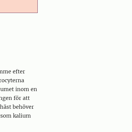
imme efter
trocyterna
serumet inom en
ngen för att
 häst behöver
ersom kalium