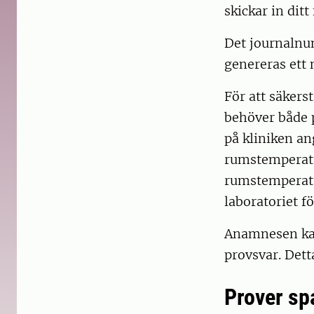
skickar in ditt 
Det journalnum
genereras ett 
För att säkers
behöver både 
på kliniken an
rumstemperatur
rumstemperatu
laboratoriet f
Anamnesen kan
provsvar. Dett
Prover sp