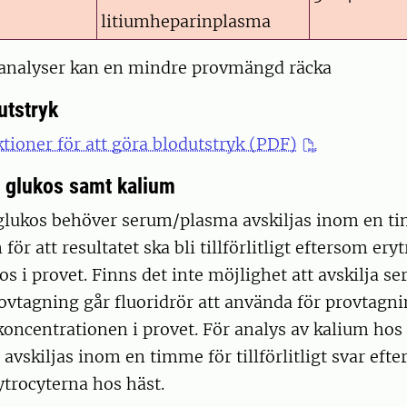
litiumheparinplasma
 analyser kan en mindre provmängd räcka
utstryk
ktioner för att göra blodutstryk (PDF)
v glukos samt kalium
 glukos behöver serum/plasma avskiljas inom en t
ör att resultatet ska bli tillförlitligt eftersom ery
os i provet. Finns det inte möjlighet att avskilja 
vtagning går fluoridrör att använda för provtagni
oncentrationen i provet. För analys av kalium hos
vskiljas inom en timme för tillförlitligt svar eft
rytrocyterna hos häst.