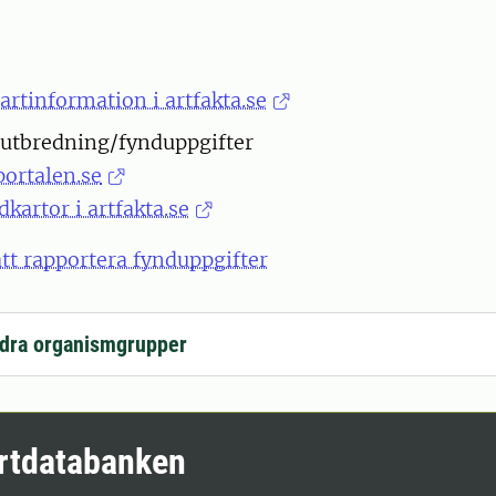
artinformation i artfakta.se
 utbredning/fynduppgifter
portalen.se
dkartor i artfakta.se
att rapportera fynduppgifter
dra organismgrupper
rtdatabanken