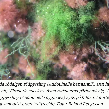
a rödalgen rödpyssling (Audouinella hermannii). Den lit
dsalg (Sirodotia suecica). Även rödalgerna pärlbandsalg
gpyssling (Audouinella pygmaea) syns på bilden. I mitte
 sannolikt arten (wittrockii). Foto: Roland Bengtsson