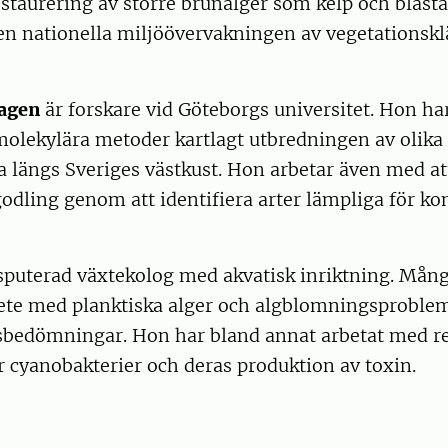
staurering av större brunalger som kelp och blåst
en nationella miljöövervakningen av vegetationskl
hagen
är forskare vid Göteborgs universitet. Hon ha
olekylära metoder kartlagt utbredningen av olika 
 längs Sveriges västkust. Hon arbetar även med at
odling genom att identifiera arter lämpliga för k
isputerad växtekolog med akvatisk inriktning. Mång
ete med planktiska alger och algblomningsproblem 
tsbedömningar. Hon har bland annat arbetat med r
r cyanobakterier och deras produktion av toxin.