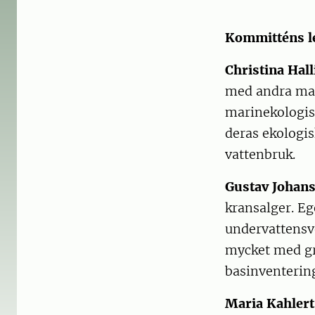
Kommitténs l
Christina Hall
med andra mar
marinekologisk
deras ekologis
vattenbruk.
Gustav Johan
kransalger. E
undervattensve
mycket med gr
basinventerin
Maria Kahlert