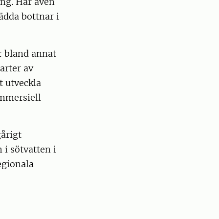
ång. Har även
ädda bottnar i
r bland annat
arter av
t utveckla
ommersiell
årigt
i sötvatten i
egionala