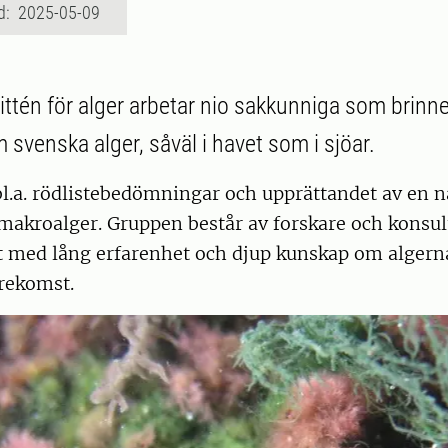
d: 2025-05-09
ttén för alger arbetar nio sakkunniga som brinner
svenska alger, såväl i havet som i sjöar.
l.a. rödlistebedömningar och upprättandet av en n
 makroalger. Gruppen består av forskare och konsult
et med lång erfarenhet och djup kunskap om alger
örekomst.