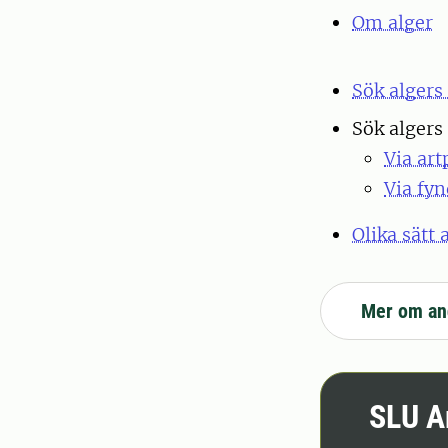
Om alger
Sök algers 
Sök algers
Via art
Via fyn
Olika sätt 
Mer om an
SLU A