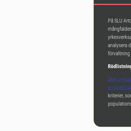
På SLU Artd
mångfalden 
yrkesverks
analysera d
förvaltning
Rödlistnin
Den svenska
en överblick
kriterier, 
populations