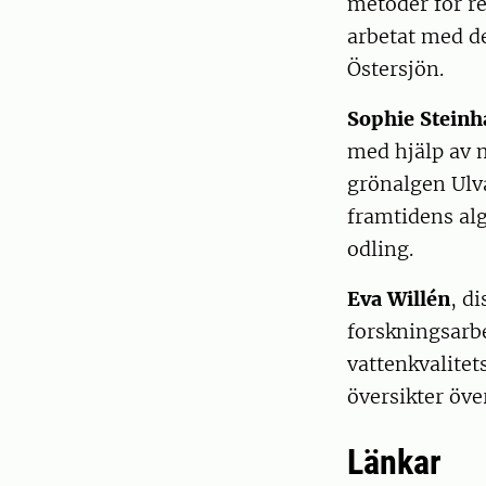
metoder för re
arbetat med d
Östersjön.
Sophie Stein
med hjälp av m
grönalgen Ulva
framtidens alg
odling.
Eva Willén
, d
forskningsarb
vattenkvalite
översikter öve
Länkar