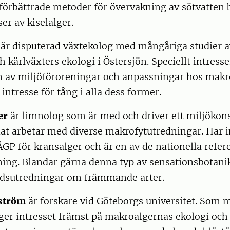
förbättrade metoder för övervakning av sötvatten b
r av kiselalger.
är disputerad växtekolog med mångåriga studier 
 kärlväxters ekologi i Östersjön. Speciellt intresse
n av miljöföroreningar och anpassningar hos makro
t intresse för tång i alla dess former.
er
är limnolog som är med och driver ett miljökon
at arbetar med diverse makrofytutredningar. Har i
GP för kransalger och är en av de nationella refe
ning. Blandar gärna denna typ av sensationsbotan
rdsutredningar om främmande arter.
rström
är forskare vid Göteborgs universitet. Som 
ger intresset främst på makroalgernas ekologi och