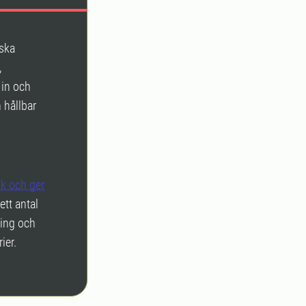
iska
,
 in och
 hållbar
sk och ger
ett antal
ning och
ier.