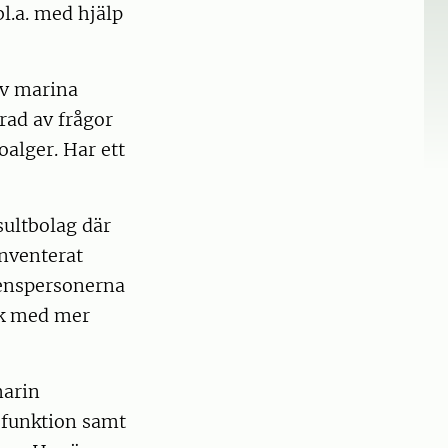
l.a. med hjälp
av marina
rad av frågor
alger. Har ett
sultbolag där
nventerat
renspersonerna
ik med mer
marin
 funktion samt