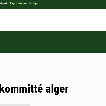
Alger
Expertkommitté alger
kommitté alger