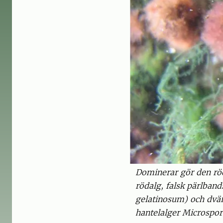
Dominerar gör den röd
rödalg, falsk pärlban
gelatinosum) och dvär
hantelalger Microspora