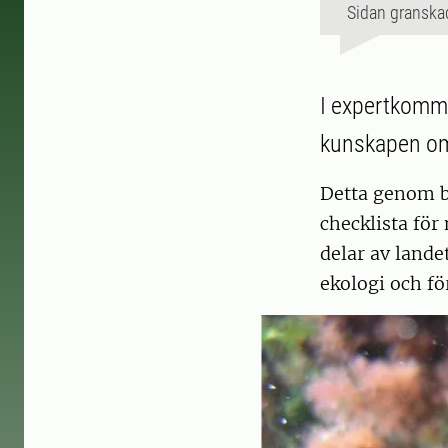
Sidan granska
I expertkommi
kunskapen om 
Detta genom b
checklista för
delar av land
ekologi och f