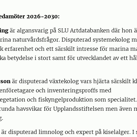
edamöter 2026-2030:
ing
är algansvarig på SLU Artdatabanken där hon ä
ina naturvårdsfrågor. Disputerad systemekolog m
 erfarenhet och ett särskilt intresse för marina m
ka betydelse i stort samt för utvecklandet av ett hå
sson
är disputerad växtekolog vars hjärta särskilt k
genföretagare och inventeringsproffs med
getation och fiskyngelproduktion som specialitet.
unda havsvikar för Upplandsstiftelsen men även
g.
är disputerad limnolog och expert på kiselalger. I 