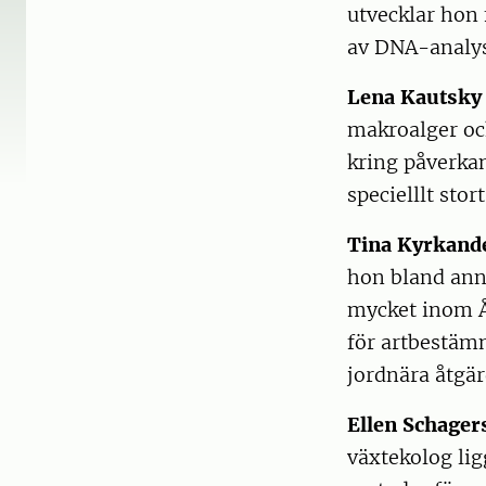
utvecklar hon 
av DNA-analyse
Lena Kautsky
makroalger och
kring påverka
specielllt stor
Tina Kyrkand
hon bland ann
mycket inom Å
för artbestäm
jordnära åtgä
Ellen Schage
växtekolog lig