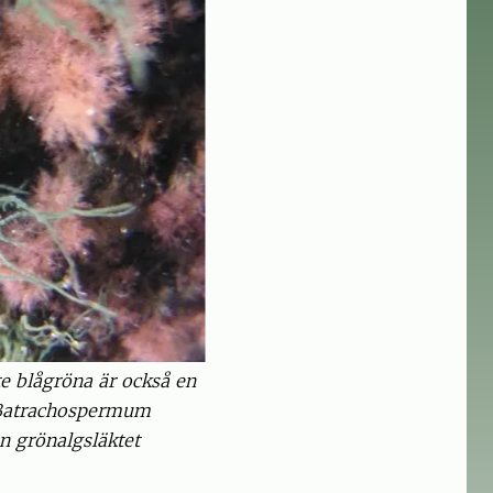
e blågröna är också en
 (Batrachospermum
n grönalgsläktet