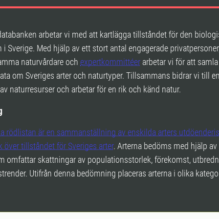
atabanken arbetar vi med att kartlägga tillståndet för den biolog
i Sverige. Med hjälp av ett stort antal engagerade privatpersoner
amma naturvårdare och
expertkommittéer
arbetar vi för att samla
ata om Sveriges arter och naturtyper. Tillsammans bidrar vi till en
 av naturresurser och arbetar för en rik och känd natur.
g
 rödlistan är en sammanställning av enskilda arters utdöenderi
 över tillståndet för Sveriges arter
. Arterna bedöms med hjälp av 
som omfattar skattningar av populationsstorlek, förekomst, utbred
trender. Utifrån denna bedömning placeras arterna i olika kategor