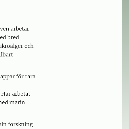
ven arbetar
ed bred
akroalger och
llbart
lappar för rara
 Har arbetat
 med marin
sin forskning