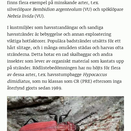
finns flera exempel på minskande arter, t.ex.
silverlöpare
Bembidion argenteolum
(VU) och spöklöpare
Nebria livida
(VU).
I kustmiljöer som havsstrandängar och sandiga
havsstränder är bebyggelse och annan exploatering
viktiga hotfaktorer. Populära badstränder utsätts för ett
hårt slitage, och i många områden städas och harvas ofta
stränderna. Detta hotar en rad skalbaggar och andra
insekter som lever av organiskt material som kastats upp
på stränder. Rödlistebedömningen har nu höjts för flera
av dessa arter, t.ex. havsstumpbagge
Hypocaccus
dimidiatus
, som nu klassas som CR (PRE) eftersom inga
återfynd gjorts sedan 1989.