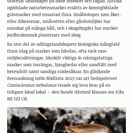
utarmar landskapet på både insekter och fåglar. Artrika
ogödslade naturbetesmarker ersätts av konstgödslade
gräsmarker med ensartad flora. Småbiotoper som åker-
eller dikesrenar, småvatten eller gårdsmiljöer har
minskat på många håll, och i skogsbygder har mycket
jordbruksmark planterats med skog.
En stor del av odlingslandskapets biologiska mångfald
finns idag på marker som hävdas, ofta tack vare
miljöersättningar. Särskilt viktiga är näringsfattiga
marker som torrängar, ljunghedar eller sandfält med
betesdrift samt sandiga trädesåkrar. En glädjande
överraskning inför Rödlista 2025 var att hedspolvivel
Coniocleonus nebulosus
visade sig leva kvar på en
tidigare känd lokal – den kunde därmed klassas om från
RE till CR.