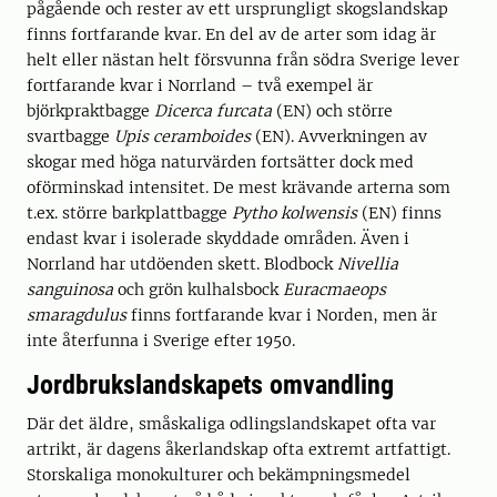
pågående och rester av ett ursprungligt skogslandskap
finns fortfarande kvar. En del av de arter som idag är
helt eller nästan helt försvunna från södra Sverige lever
fortfarande kvar i Norrland – två exempel är
björkpraktbagge
Dicerca furcata
(EN) och större
svartbagge
Upis ceramboides
(EN). Avverkningen av
skogar med höga naturvärden fortsätter dock med
oförminskad intensitet. De mest krävande arterna som
t.ex. större barkplattbagge
Pytho kolwensis
(EN) finns
endast kvar i isolerade skyddade områden. Även i
Norrland har utdöenden skett. Blodbock
Nivellia
sanguinosa
och grön kulhalsbock
Euracmaeops
smaragdulus
finns fortfarande kvar i Norden, men är
inte återfunna i Sverige efter 1950.
Jordbrukslandskapets omvandling
Där det äldre, småskaliga odlingslandskapet ofta var
artrikt, är dagens åkerlandskap ofta extremt artfattigt.
Storskaliga monokulturer och bekämpningsmedel