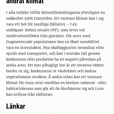
ändrat klimat
I alla miljöer tillför klimatförändringarna ytterligare en
osäkerhet inför framtiden. Ett varmare klimat kan i sig
vara ett hot för nordliga fjällarter – t.ex.
snölöpare
Nebria nivalis
(NT), som lever vid
smältvattenflöden från glaciärer. För arter med
fragmenterade populationer kan en ökad variabilitet
vara en stressfaktor. Nya skalbaggsarter invandrar eller
sprids med transporter, och kan i enstaka fall genom
konkurrens eller predation ha en negativ påverkan på
andra arter. Ett mer påtagligt hot är att invasiva växter
breder ut sig, konkurrerar ut värdväxter och ändrar
vegetationens struktur. Å andra sidan kan ett varmare
klimat för vissa arter medföra en bredare substrat- eller
habitattolerans som gör att de återhämtar sig och t.o.m.
kan avföras från rödlistan.
Länkar