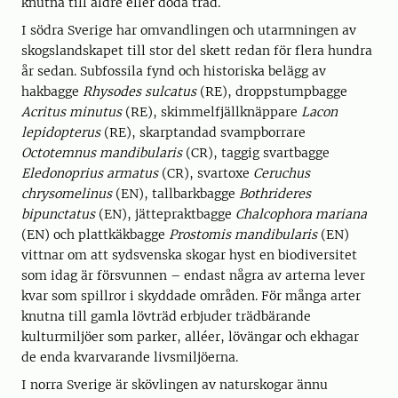
knutna till äldre eller döda träd.
I södra Sverige har omvandlingen och utarmningen av
skogslandskapet till stor del skett redan för flera hundra
år sedan. Subfossila fynd och historiska belägg av
hakbagge
Rhysodes sulcatus
(RE), droppstumpbagge
Acritus minutus
(RE), skimmelfjällknäppare
Lacon
lepidopterus
(RE), skarptandad svampborrare
Octotemnus mandibularis
(CR), taggig svartbagge
Eledonoprius armatus
(CR), svartoxe
Ceruchus
chrysomelinus
(EN), tallbarkbagge
Bothrideres
bipunctatus
(EN), jättepraktbagge
Chalcophora mariana
(EN) och plattkäkbagge
Prostomis mandibularis
(EN)
vittnar om att sydsvenska skogar hyst en biodiversitet
som idag är försvunnen – endast några av arterna lever
kvar som spillror i skyddade områden. För många arter
knutna till gamla lövträd erbjuder trädbärande
kulturmiljöer som parker, alléer, lövängar och ekhagar
de enda kvarvarande livsmiljöerna.
I norra Sverige är skövlingen av naturskogar ännu