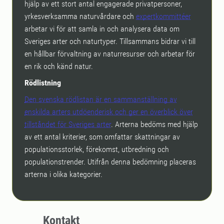
hjälp av ett stort antal engagerade privatpersoner,
yrkesverksamma naturvårdare och
expertkommittéer
arbetar vi för att samla in och analysera data om
Sveriges arter och naturtyper. Tillsammans bidrar vi till
en hållbar förvaltning av naturresurser och arbetar för
en rik och känd natur.
Rödlistning
Den svenska rödlistan är en sammanställning av
enskilda arters utdöenderisk och ger en överblick över
tillståndet för Sveriges arter
. Arterna bedöms med hjälp
av ett antal kriterier, som omfattar skattningar av
populationsstorlek, förekomst, utbredning och
populationstrender. Utifrån denna bedömning placeras
arterna i olika kategorier.
Kontakt