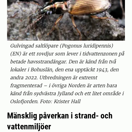
Gulvingad saltlöpare (Pogonus luridipennis)
(EN) är ett rovdjur som lever i tidvattenzonen på
betade havsstrandängar. Den är känd från två
lokaler i Bohuslän, den ena upptäckt 1943, den
andra 2022. Utbredningen är extremt
fragmenterad – i övriga Norden är arten bara
känd från sydvästra Jylland och ett litet område i
Oslofjorden. Foto: Krister Hall
Mänsklig påverkan i strand- och
vattenmiljöer