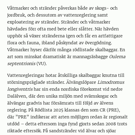
Våtmarker och stränder påverkas både av skogs- och
jordbruk, och dessutom av vattenreglering samt
exploatering av stränder. Stränder och våtmarker
hävdades förr ofta med bete eller slåtter. När hävden
upphör så växer stränderna igen och får en artfattigare
flora och fauna, ibland påskyndat av övergödning.
Våtmarker hyser därför många rödlistade skalbaggar. En
art som minskat dramatiskt är mannagräsbagge
Oulema
septentrionis
(VU).
Vattenregleringar hotar åtskilliga skalbaggar knutna till
störningspräglade stränder. Älvängslöpare
Limodromus
longiventris
har sin enda nordiska förekomst vid nedre
Dalälven, där den unika miljön med svämskogar och
älvängar gradvis har försämrats till följd av älvens
reglering. På Rödlista 2025 klassas den som CR (PRE),
där ”PRE” indikerar att arten möjligen redan är regionalt
utdöd – detta eftersom inga fynd gjorts sedan 2008 trots
riktade eftersök. På sandstränder vid älvar och sjöar