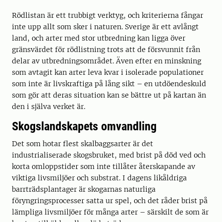
Rödlistan är ett trubbigt verktyg, och kriterierna fångar
inte upp allt som sker i naturen. Sverige är ett avlångt
land, och arter med stor utbredning kan ligga över
gränsvärdet för rödlistning trots att de försvunnit från
delar av utbredningsområdet. Även efter en minskning
som avtagit kan arter leva kvar i isolerade populationer
som inte är livskraftiga på lång sikt – en utdöendeskuld
som gör att deras situation kan se bättre ut på kartan än
den i själva verket är.
Skogslandskapets omvandling
Det som hotar flest skalbaggsarter är det
industrialiserade skogsbruket, med brist på död ved och
korta omloppstider som inte tillåter återskapande av
viktiga livsmiljöer och substrat. I dagens likåldriga
barrträdsplantager är skogarnas naturliga
föryngringsprocesser satta ur spel, och det råder brist på
lämpliga livsmiljöer för många arter – särskilt de som är