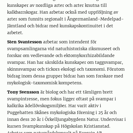
kunskaper av nordliga arter och arter knutna till
kalkbarrskogar. Han arbetar också med uppföljning av
arter som funnits regionalt i Ångermanland-Medelpad-
Jämtland och bidrar med kunskapskontinuitet i det
arbetet.
Sten Svantesson
arbetar som intendent för
svampsamlingarna vid naturhistoriska riksmuseet och
forskar om vedlevande och ektomykorrhizabildande
svampar. Han har särskilda kunskaper om taggsvampar,
skinnsvampar och tickors ekologi och taxonomi. Förutom
bidrag inom dessa grupper bidrar han som forskare med
mykologisk-taxonomisk kompetens.
Tony Svensson
är biolog och har ett tämligen brett
svampintresse, men fokus ligger oftast på svampar i
kalkrika ädellövskogsmiljöer. Har varit aktiv i
Puggehatten Skånes mykologiska förening i 25 år och
innan dess 20 år i Örkelljungabygdens Natur. Undervisar i
kursen Svampkunskap på Högskolan Kristianstad.
Arbetar som naturvårdskonsult på Ecogain AB.