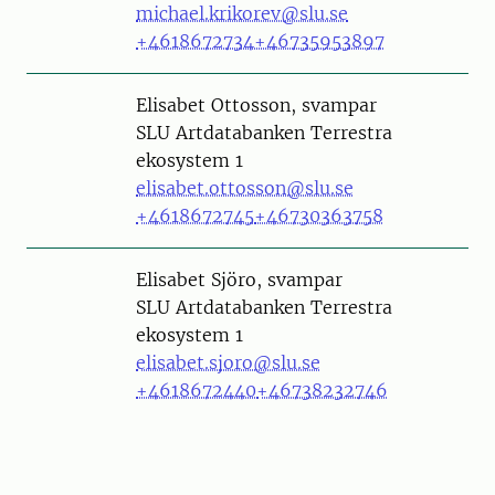
michael.krikorev@slu.se
+4618672734
+46735953897
Person
Elisabet Ottosson, svampar
SLU Artdatabanken Terrestra
ekosystem 1
elisabet.ottosson@slu.se
+4618672745
+46730363758
Person
Elisabet Sjöro, svampar
SLU Artdatabanken Terrestra
ekosystem 1
elisabet.sjoro@slu.se
+4618672440
+46738232746