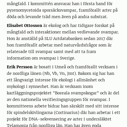
mångfald. I kommittén ansvarar han i första hand för
pyrenomycetoida sporsäcksvampar, framförallt arter på
döda och levande träd men även på andra substrat.
Elisabet Ottosson
är ekolog och har tidigare forskat på
mångfald och interaktioner mellan vedlevande svampar.
Hon är anställd på SLU Artdatabanken sedan 2017 där
hon framförallt arbetar med naturvårdsfrågor som är
relaterade till svampar samt med att ta fram
information om svampar i Sverige.
Erik Persson
är bosatt i Umeå och framförallt verksam i
de nordliga länen (Nb, Vb, Vn, Jmt). Bakom sig har han
ett långvarigt intresse för ekologi i allmänhet och
mykologi i synnerhet. Han är verksam inom
kartläggningsprojektet "Boreala svampskogar" och är del
av den nationella verifieringsgruppen för svampar. I
kommitteens arbete bidrar han särskilt med sitt intresse
för spindelskivlingarna (Cortinarius) där han arbetar i ett
projekt för DNA-sekvensering av arter i undersläktet
Telamonia från nordliga län. Han har även goda