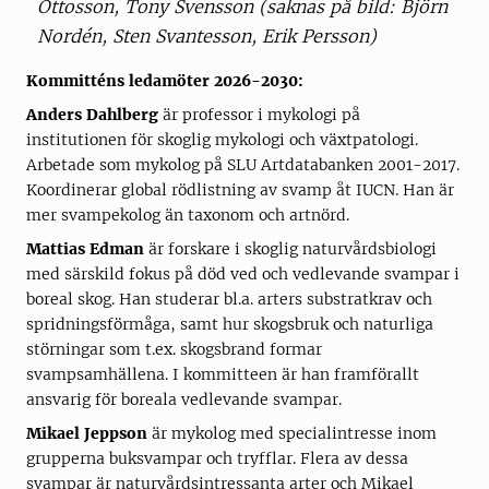
Ottosson, Tony Svensson (saknas på bild: Björn
Nordén, Sten Svantesson, Erik Persson)
Kommitténs ledamöter 2026-2030:
Anders Dahlberg
är professor i mykologi på
institutionen för skoglig mykologi och växtpatologi.
Arbetade som mykolog på SLU Artdatabanken 2001-2017.
Koordinerar global rödlistning av svamp åt IUCN. Han är
mer svampekolog än taxonom och artnörd.
Mattias Edman
är forskare i skoglig naturvårdsbiologi
med särskild fokus på död ved och vedlevande svampar i
boreal skog. Han studerar bl.a. arters substratkrav och
spridningsförmåga, samt hur skogsbruk och naturliga
störningar som t.ex. skogsbrand formar
svampsamhällena. I kommitteen är han framförallt
ansvarig för boreala vedlevande svampar.
Mikael Jeppson
är mykolog med specialintresse inom
grupperna buksvampar och tryfflar. Flera av dessa
svampar är naturvårdsintressanta arter och Mikael