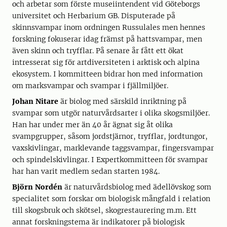
och arbetar som förste museiintendent vid Göteborgs
universitet och Herbarium GB. Disputerade på
skinnsvampar inom ordningen Russulales men hennes
forskning fokuserar idag främst på hattsvampar, men
även skinn och tryfflar. På senare år fått ett ökat
intresserat sig för artdiversiteten i arktisk och alpina
ekosystem. I kommitteen bidrar hon med information
om marksvampar och svampar i fjällmiljöer.
Johan Nitare
är biolog med särskild inriktning på
svampar som utgör naturvårdsarter i olika skogsmiljöer.
Han har under mer än 40 år ägnat sig åt olika
svampgrupper, såsom jordstjärnor, tryfflar, jordtungor,
vaxskivlingar, marklevande taggsvampar, fingersvampar
och spindelskivlingar. I Expertkommitteen för svampar
har han varit medlem sedan starten 1984.
Björn Nordén
är naturvårdsbiolog med ädellövskog som
specialitet som forskar om biologisk mångfald i relation
till skogsbruk och skötsel, skogrestaurering m.m. Ett
annat forskningstema är indikatorer på biologisk