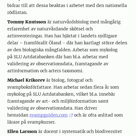
bidrar till att dessa beaktas i arbetet med den nationella
rödlistan.
Tommy Knutsson
är naturvårdsbiolog med mångårig
erfarenhet av naturvårdande skötsel och
artinventeringar. Han har hjärtat i landets sydligare
delar – framförallt Öland - där han kartlagt större delen
av den biologiska mångfalden. Arbetar som mykolog
på SLU Artdatabanken där han bl.a. arbetar med
validering av observationsdata, framtagande av
artinformation och arters taxonomi.
Michael Krikorev
är biolog, fotograf och
svampboksförfattare. Han arbetar sedan flera år som
mykolog på SLU Artdatabanken, vilket bl.a. innebär
framtagande av art- och miljöinformation samt
validering av observationsdata. Han driver
hemsidan
svampguiden.com
och är ofta anlitad som
lärare på svampkurser.
Ellen Larsson
är docent i systematik och biodiversitet