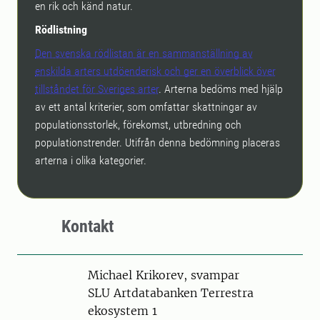
en rik och känd natur.
Rödlistning
Den svenska rödlistan är en sammanställning av
enskilda arters utdöenderisk och ger en överblick över
tillståndet för Sveriges arter
. Arterna bedöms med hjälp
av ett antal kriterier, som omfattar skattningar av
populationsstorlek, förekomst, utbredning och
populationstrender. Utifrån denna bedömning placeras
arterna i olika kategorier.
Kontakt
Person
Michael Krikorev, svampar
SLU Artdatabanken Terrestra
ekosystem 1