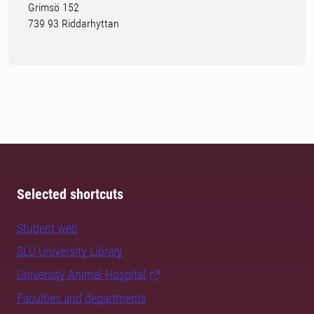
Grimsö 152
739 93 Riddarhyttan
Selected shortcuts
Student web
SLU University Library
University Animal Hospital
Faculties and departments