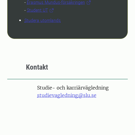
-
Erasmus Mundus-försäkringen
-
Student UT
Studera utomlands
Kontakt
Studie- och karriärvägledning
studievagledning@slu.se