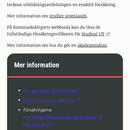
tecknar utbildningsavdelningen en enskild försäkring.
Mer information om
studier utomlands
.
På Kammarkollegiets webbsida kan du läsa de
fullständiga försäkringsvillkoren för
Student UT
.
Mer information om hur du gör en
skadeanmälan
.
Mer information
Hur gör jag en skadeanmälan?
Kammarkollegiets webbsida
Försäkringarna:
-
personskadeförsäkringen för studenter
-
Student IN