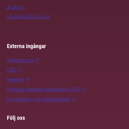
är alumn
vill söka jobb hos oss
Externa ingångar
Antagning.se
CSN
Mecenat
Sveriges förenade studentkårer (SFS)
Universitets- och högskolerådet
Följ oss