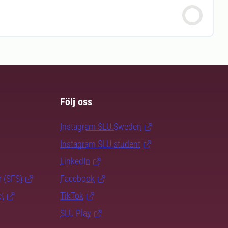
Följ oss
Instagram SLU.Sweden
Instagram SLU.student
LinkedIn
r (SFS)
Facebook
et
TikTok
SLU Play