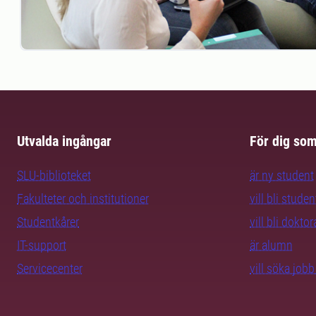
Utvalda ingångar
För dig so
SLU-biblioteket
är ny student
Fakulteter och institutioner
vill bli studen
Studentkårer
vill bli dokto
IT-support
är alumn
Servicecenter
vill söka job