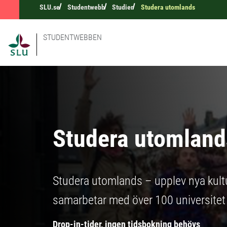
SLU.se
Studentwebb
Studier
Studera utomlands
STUDENTWEBBEN
Studera utomland
Studera utomlands – upplev nya kultu
samarbetar med över 100 universitet v
Drop-in-tider, ingen tidsbokning behövs