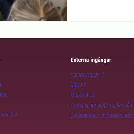
m
Externa ingångar
Antagning.se
t
CSN
rand
Mecenat
Sveriges förenade studentkåre
b hos oss
Universitets- och högskoleråd