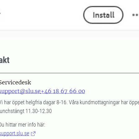
akt
Servicedesk
support@slu.se
+46 18 67 66 00
Vi har öppet helgfria dagar 8-16. Våra kundmottagningar har öpp
lunchstängt 11.30-12.30
Du hittar mer info här:
support.slu.se