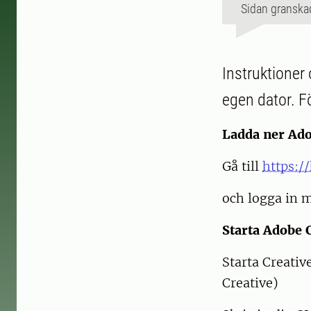
Sidan granska
Instruktione
egen dator. F
Ladda ner Ado
Gå till
https:/
och logga in m
Starta Adobe 
Starta Creativ
Creative)