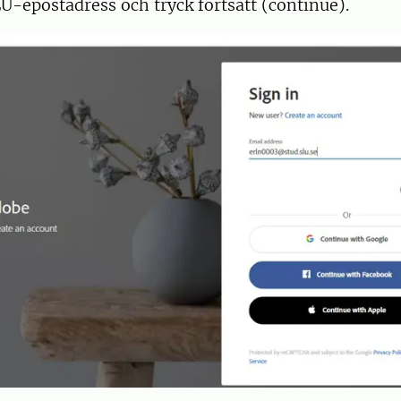
LU-epostadress och tryck fortsätt (continue).