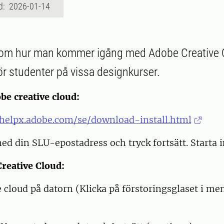
d: 2026-01-14
r om hur man kommer igång med Adobe Creative 
ör studenter på vissa designkurser.
be creative cloud:
/helpx.adobe.com/se/download-install.html
ed din SLU-epostadress och tryck fortsätt. Starta i
Creative Cloud:
e cloud på datorn (Klicka på förstoringsglaset i me