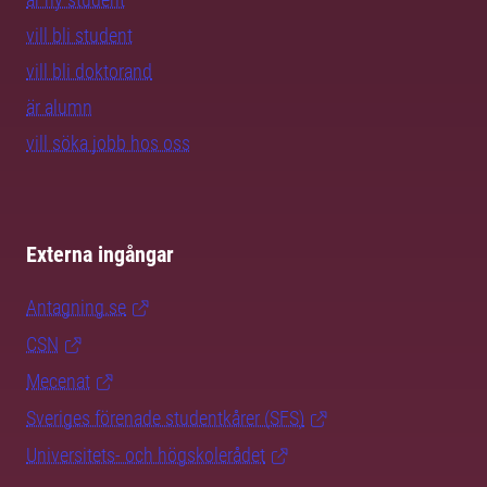
vill bli student
vill bli doktorand
är alumn
vill söka jobb hos oss
Externa ingångar
Antagning.se
CSN
Mecenat
Sveriges förenade studentkårer (SFS)
Universitets- och högskolerådet