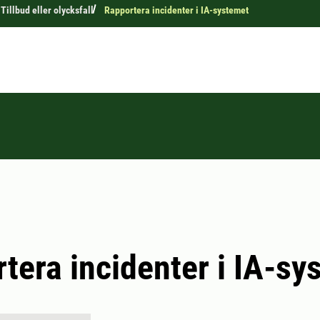
Tillbud eller olycksfall
Rapportera incidenter i IA-systemet
tera incidenter i IA-sy