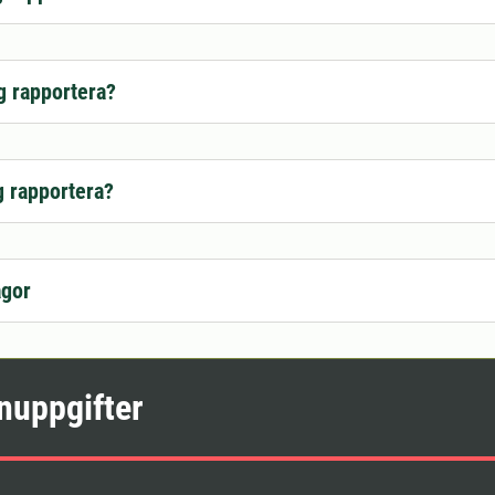
g rapportera?
g rapportera?
ågor
nuppgifter