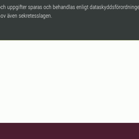
och uppgifter sparas och behandlas enligt dataskyddsförordnin
hov även sekretesslagen.