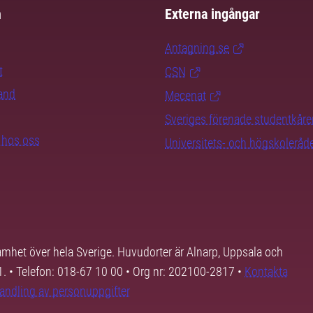
m
Externa ingångar
Antagning.se
t
CSN
rand
Mecenat
Sveriges förenade studentkåre
b hos oss
Universitets- och högskoleråd
samhet över hela Sverige. Huvudorter är Alnarp, Uppsala och
01. • Telefon: 018-67 10 00 • Org nr: 202100-2817 •
Kontakta
andling av personuppgifter