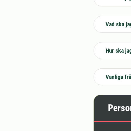
Vad ska ja
Hur ska ja
Vanliga fr
Perso