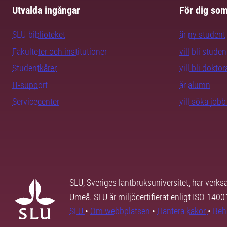
Utvalda ingångar
För dig so
SLU-biblioteket
är ny student
Fakulteter och institutioner
vill bli studen
Studentkårer
vill bli dokto
IT-support
är alumn
Servicecenter
vill söka job
SLU, Sveriges lantbruksuniversitet, har verk
Umeå. SLU är miljöcertifierat enligt ISO 140
SLU
•
Om webbplatsen
•
Hantera kakor
•
Beh