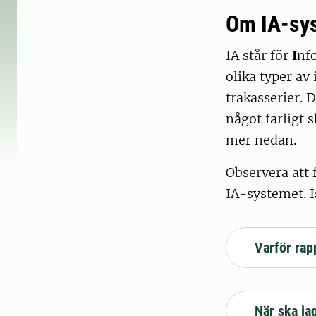
Om IA-sy
IA står för
I
nf
olika typer av
trakasserier. 
något farligt 
mer nedan.
Observera att 
IA-systemet. Is
Varför rap
När ska ja