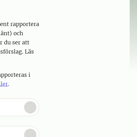
dent rapportera
hänt) och
r du ser att
sförslag. Läs
apporteras i
ler
.