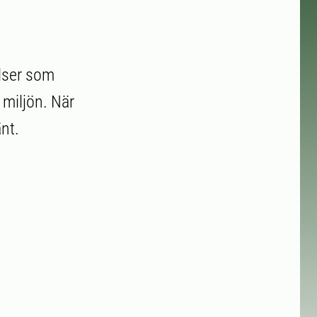
elser som
 miljön. När
nt.