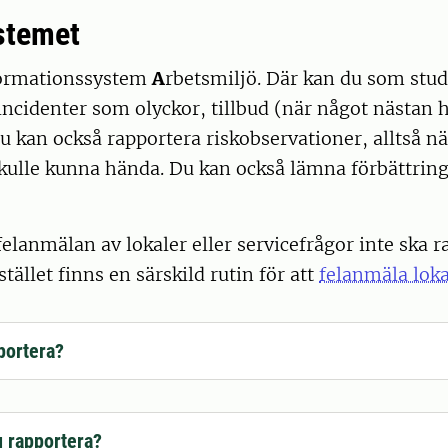
stemet
ormationssystem
A
rbetsmiljö. Där kan du som stu
 incidenter som olyckor, tillbud (när något nästan 
Du kan också rapportera riskobservationer, alltså nä
skulle kunna hända. Du kan också lämna förbättring
felanmälan av lokaler eller servicefrågor inte ska r
tället finns en särskild rutin för att
felanmäla loka
portera?
g rapportera?