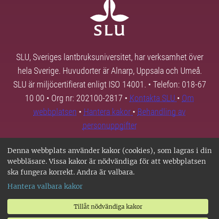
SLU, Sveriges lantbruksuniversitet, har verksamhet över
hela Sverige. Huvudorter är Alnarp, Uppsala och Umeå.
SLU är miljöcertifierat enligt ISO 14001. • Telefon: 018-67
10 00 • Org nr: 202100-2817 •
Kontakta SLU
•
Om
webbplatsen
•
Hantera kakor
•
Behandling av
personuppgifter
Denna webbplats använder kakor (cookies), som lagras i din
webbläsare. Vissa kakor är nödvändiga för att webbplatsen
ska fungera korrekt. Andra är valbara.
Hantera valbara kakor
Tillåt nödvändiga kakor