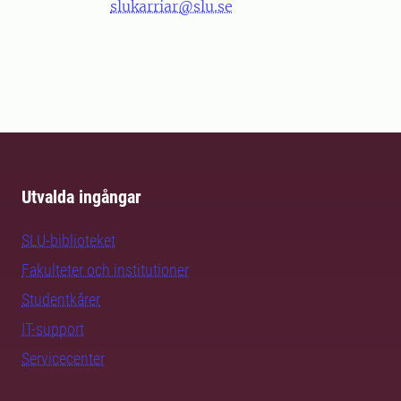
slukarriar@slu.se
Utvalda ingångar
SLU-biblioteket
Fakulteter och institutioner
Studentkårer
IT-support
Servicecenter