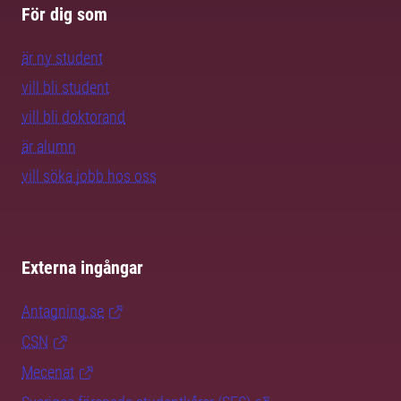
För dig som
är ny student
vill bli student
vill bli doktorand
är alumn
vill söka jobb hos oss
Externa ingångar
Antagning.se
CSN
Mecenat