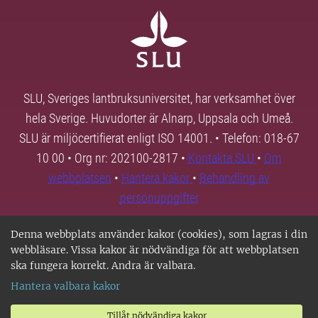
SLU, Sveriges lantbruksuniversitet, har verksamhet över
hela Sverige. Huvudorter är Alnarp, Uppsala och Umeå.
SLU är miljöcertifierat enligt ISO 14001. • Telefon: 018-67
10 00 • Org nr: 202100-2817 •
Kontakta SLU
•
Om
webbplatsen
•
Hantera kakor
•
Behandling av
personuppgifter
Denna webbplats använder kakor (cookies), som lagras i din
webbläsare. Vissa kakor är nödvändiga för att webbplatsen
ska fungera korrekt. Andra är valbara.
Hantera valbara kakor
Tillåt nödvändiga kakor