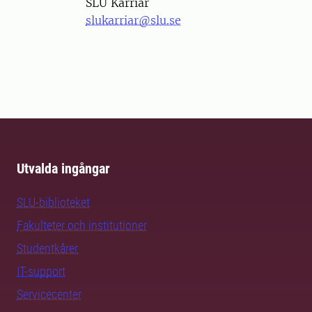
SLU Karriär
slukarriar@slu.se
Utvalda ingångar
SLU-biblioteket
Fakulteter och institutioner
Studentkårer
IT-support
Servicecenter