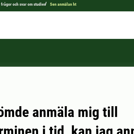
 frågor och svar om studier
Sen anmälan ht
ömde anmäla mig till
rminen i tid, kan jag a