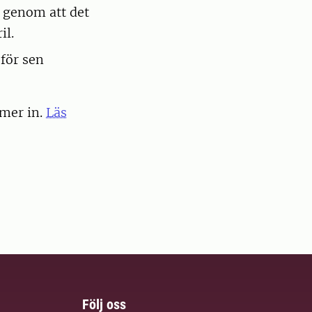
n genom att det
il.
för sen
mer in.
Läs
Följ oss