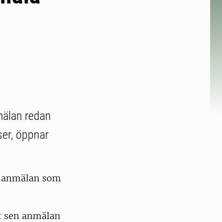
mälan redan
ser, öppnar
en anmälan som
r sen anmälan