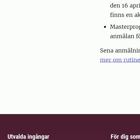
den 16 apr
finns en 
Masterprog
anmälan för
Sena anmälnin
mer om rutine
Utvalda ingångar
För dig so