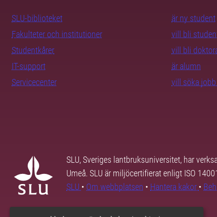
SLU-biblioteket
är ny student
Fakulteter och institutioner
vill bli studen
Studentkårer
vill bli dokto
IT-support
är alumn
Servicecenter
vill söka job
SLU, Sveriges lantbruksuniversitet, har verk
Umeå. SLU är miljöcertifierat enligt ISO 140
SLU
•
Om webbplatsen
•
Hantera kakor
•
Beh