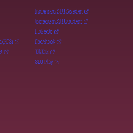
Instagram SLU.Sweden
Instagram SLU.student
LinkedIn
r (SFS)
Facebook
et
TikTok
SLU Play