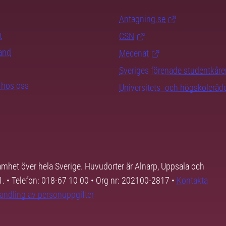
Antagning.se
t
CSN
rand
Mecenat
Sveriges förenade studentkåre
b hos oss
Universitets- och högskoleråd
samhet över hela Sverige. Huvudorter är Alnarp, Uppsala och
01. • Telefon: 018-67 10 00 • Org nr: 202100-2817 •
Kontakta
andling av personuppgifter