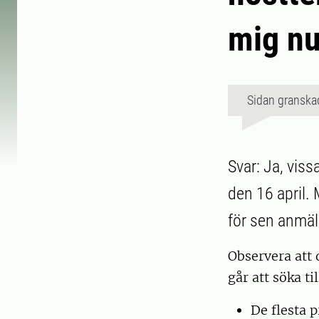
mig n
Sidan granska
Svar: Ja, vis
den 16 april.
för sen anmäla
Observera att
går att söka til
De flesta 