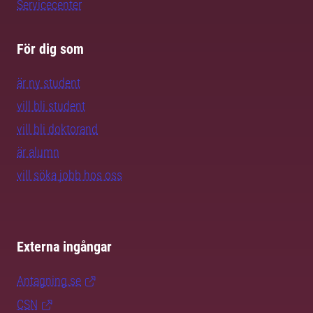
Servicecenter
För dig som
är ny student
vill bli student
vill bli doktorand
är alumn
vill söka jobb hos oss
Externa ingångar
Antagning.se
CSN