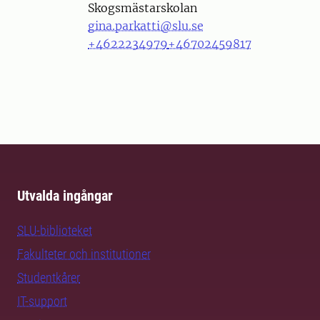
Skogsmästarskolan
gina.parkatti@slu.se
+4622234979
+46702459817
Utvalda ingångar
SLU-biblioteket
Fakulteter och institutioner
Studentkårer
IT-support