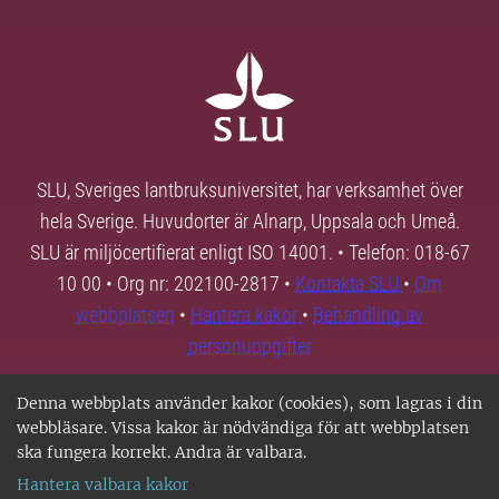
SLU, Sveriges lantbruksuniversitet, har verksamhet över
hela Sverige. Huvudorter är Alnarp, Uppsala och Umeå.
SLU är miljöcertifierat enligt ISO 14001. • Telefon: 018-67
10 00 • Org nr: 202100-2817 •
Kontakta SLU
•
Om
webbplatsen
•
Hantera kakor
•
Behandling av
personuppgifter
Denna webbplats använder kakor (cookies), som lagras i din
webbläsare. Vissa kakor är nödvändiga för att webbplatsen
ska fungera korrekt. Andra är valbara.
Hantera valbara kakor