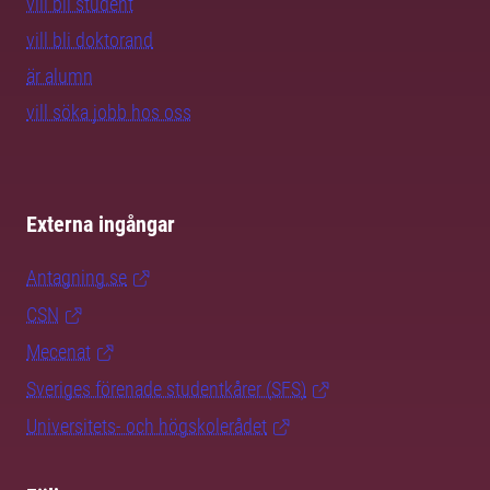
vill bli student
vill bli doktorand
är alumn
vill söka jobb hos oss
Externa ingångar
Antagning.se
CSN
Mecenat
Sveriges förenade studentkårer (SFS)
Universitets- och högskolerådet