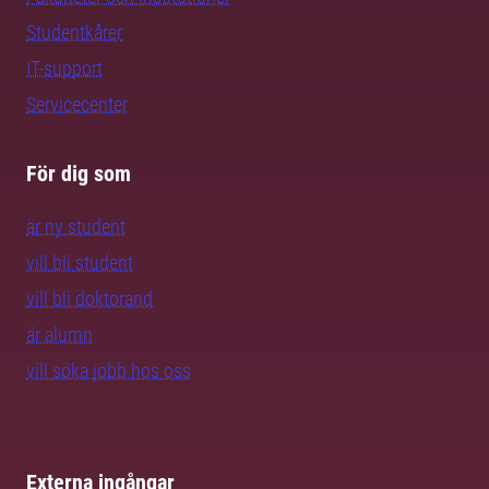
Studentkårer
IT-support
Servicecenter
För dig som
är ny student
vill bli student
vill bli doktorand
är alumn
vill söka jobb hos oss
Externa ingångar