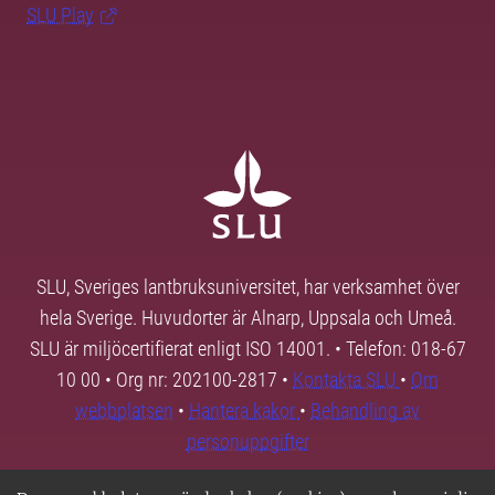
SLU Play
SLU, Sveriges lantbruksuniversitet, har verksamhet över
hela Sverige. Huvudorter är Alnarp, Uppsala och Umeå.
SLU är miljöcertifierat enligt ISO 14001. • Telefon: 018-67
10 00 • Org nr: 202100-2817 •
Kontakta SLU
•
Om
webbplatsen
•
Hantera kakor
•
Behandling av
personuppgifter