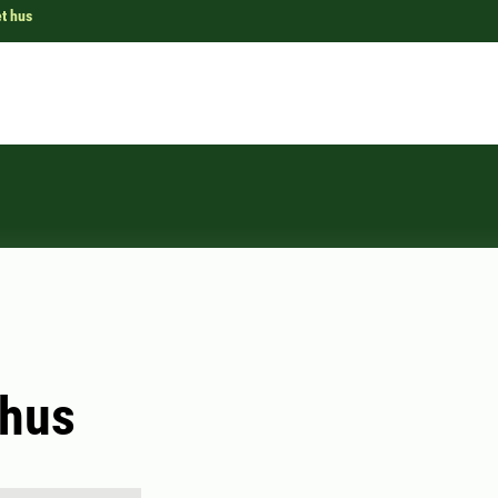
t hus
 hus