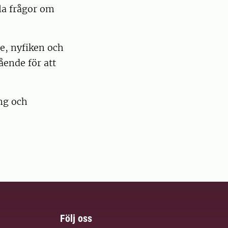
la frågor om
de, nyfiken och
gående för att
ng och
Följ oss