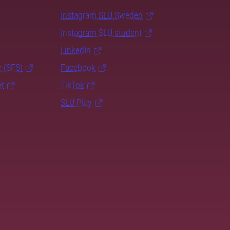
Instagram SLU.Sweden
Instagram SLU.student
LinkedIn
r (SFS)
Facebook
et
TikTok
SLU Play