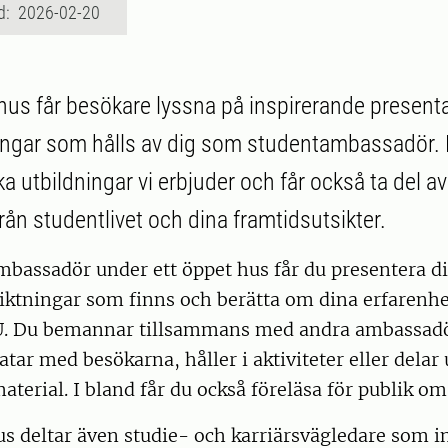
d: 2026-02-20
 hus får besökare lyssna på inspirerande present
ingar som hålls av dig som studentambassadör. 
ilka utbildningar vi erbjuder och får också ta del a
rån studentlivet och dina framtidsutsikter.
bassadör under ett öppet hus får du presentera di
riktningar som finns och berätta om dina erfarenhe
U. Du bemannar tillsammans med andra ambassad
tar med besökarna, håller i aktiviteter eller delar 
terial. I bland får du också föreläsa för publik om 
us deltar även studie- och karriärsvägledare som 