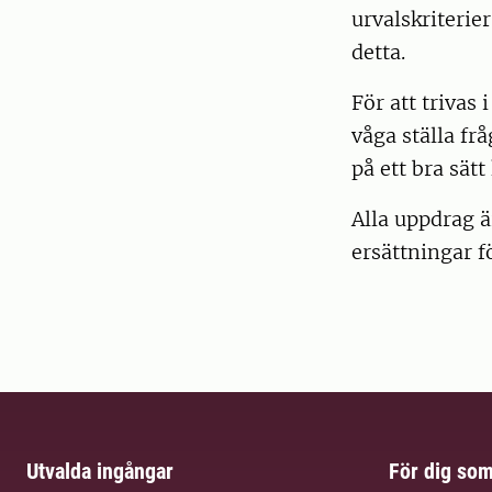
urvalskriterie
detta.
För att trivas
våga ställa frå
på ett bra sät
Alla uppdrag 
ersättningar f
Utvalda ingångar
För dig so