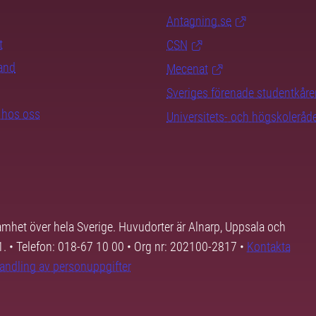
Antagning.se
t
CSN
rand
Mecenat
Sveriges förenade studentkåre
b hos oss
Universitets- och högskoleråd
samhet över hela Sverige. Huvudorter är Alnarp, Uppsala och
01. • Telefon: 018-67 10 00 • Org nr: 202100-2817 •
Kontakta
andling av personuppgifter