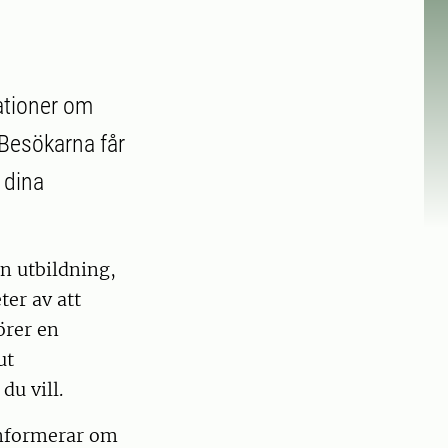
ationer om
Besökarna får
v dina
n utbildning,
ter av att
örer en
ut
du vill.
informerar om