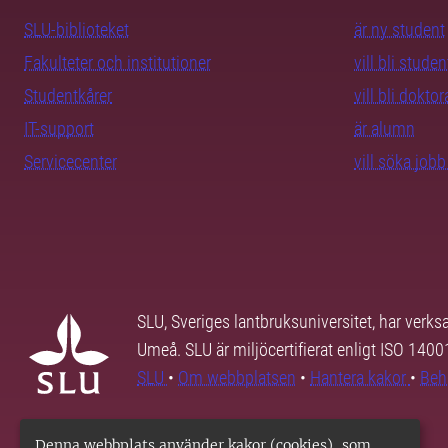
SLU-biblioteket
är ny student
Fakulteter och institutioner
vill bli studen
Studentkårer
vill bli dokto
IT-support
är alumn
Servicecenter
vill söka job
SLU, Sveriges lantbruksuniversitet, har verk
Umeå. SLU är miljöcertifierat enligt ISO 140
SLU
•
Om webbplatsen
•
Hantera kakor
•
Beh
Denna webbplats använder kakor (cookies), som