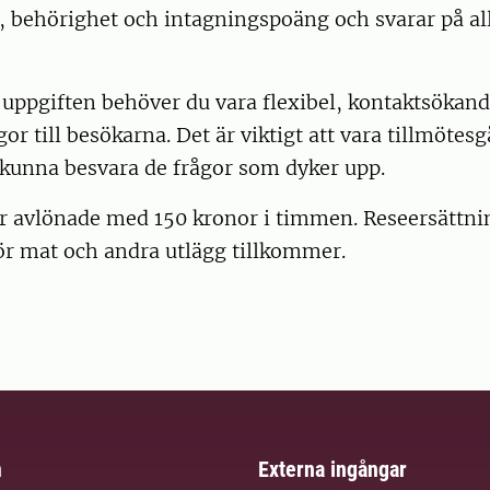
r, behörighet och intagningspoäng och svarar på al
 i uppgiften behöver du vara flexibel, kontaktsökan
gor till besökarna. Det är viktigt att vara tillmötes
t kunna besvara de frågor som dyker upp.
är avlönade med 150 kronor i timmen. Reseersättni
ör mat och andra utlägg tillkommer.
m
Externa ingångar