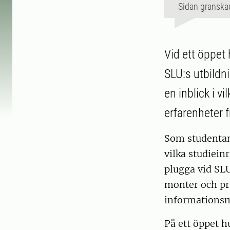
Sidan granska
Vid ett öppet
SLU:s utbildn
en inblick i v
erfarenheter f
Som studentam
vilka studiein
plugga vid SL
monter och pra
informationsma
På ett öppet h