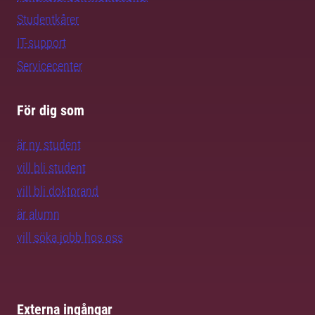
Studentkårer
IT-support
Servicecenter
För dig som
är ny student
vill bli student
vill bli doktorand
är alumn
vill söka jobb hos oss
Externa ingångar