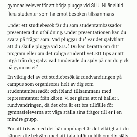
gymnasieelever för att börja plugga vid SLU. Ni är alltid
flera studenter som tar emot besöken tillsammans.
Under ett studiebesök får du som studentambassadör
presentera din utbildning. Under presentationen kan du
svara på frågor som: Vad pluggar du? Var det självklart
att du skulle plugga vid SLU? Du kan berätta om ditt
program eller om det roliga studentlivet. Ett tips är att
utgå från dig själv: vad funderade du själv på när du gick
på gymnasiet?
En viktig del av ett studiebesök är rundvandringen på
campus som organiseras helt av dig som
studentambassadör och ibland tillsammans med
representanter från kåren. Vi ser gärna att ni håller i
rundvandringen, då det ofta är ett bra tillfälle för
gymnasieleverna att våga ställa sina frågor till er i en
mindre grupp.
För att trivas med det här uppdraget är det viktigt att du
känner dig bekväm med att tala inför publik om dig själv