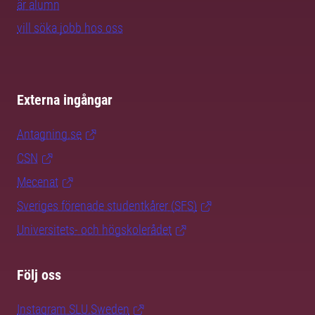
är alumn
vill söka jobb hos oss
Externa ingångar
Antagning.se
CSN
Mecenat
Sveriges förenade studentkårer (SFS)
Universitets- och högskolerådet
Följ oss
Instagram SLU.Sweden