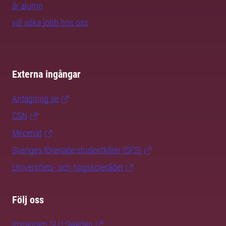
är alumn
vill söka jobb hos oss
Externa ingångar
Antagning.se
CSN
Mecenat
Sveriges förenade studentkårer (SFS)
Universitets- och högskolerådet
Följ oss
Instagram SLU.Sweden