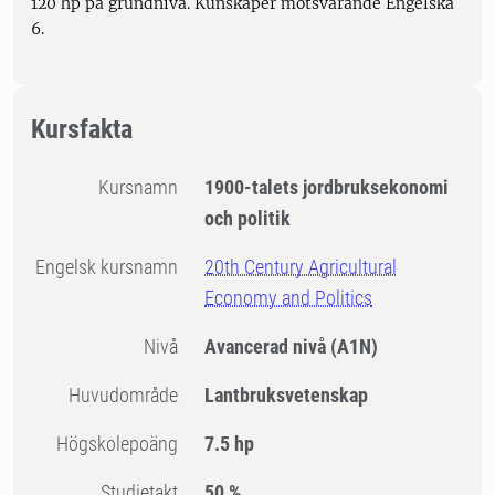
120 hp på grundnivå. Kunskaper motsvarande Engelska
6.
Kursfakta
Kursnamn
1900-talets jordbruksekonomi
och politik
Engelsk kursnamn
20th Century Agricultural
Economy and Politics
Nivå
Avancerad nivå
(A1N)
Huvudområde
Lantbruksvetenskap
högskolepoäng
7.5 hp
Studietakt
50 %