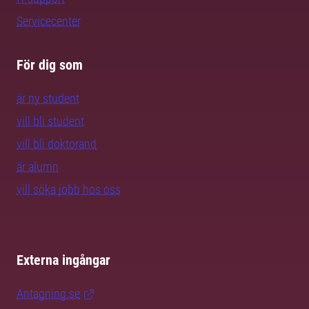
Servicecenter
För dig som
är ny student
vill bli student
vill bli doktorand
är alumn
vill söka jobb hos oss
Externa ingångar
Antagning.se