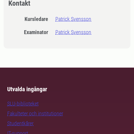
Kontakt
Kursledare
Patrick Svensson
Examinator
Patrick Svensson
Utvalda ingångar
SLU-biblioteket
Fakulteter och institutioner
Studentkårer
IT-support