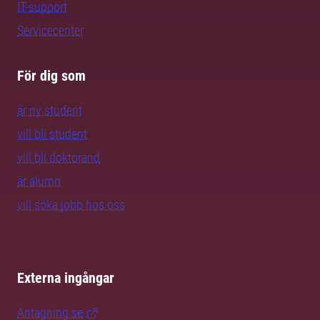
IT-support
Servicecenter
För dig som
är ny student
vill bli student
vill bli doktorand
är alumn
vill söka jobb hos oss
Externa ingångar
Antagning.se