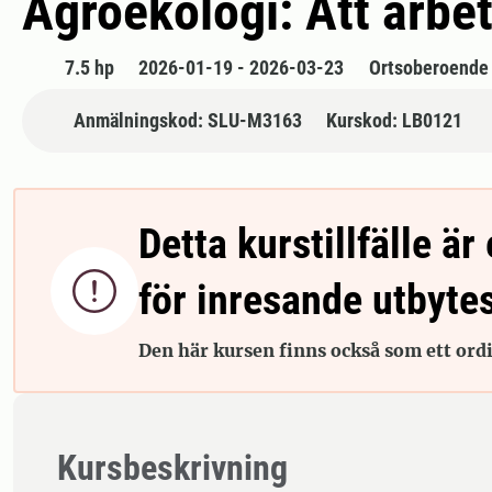
Agroekologi: Att arbe
7.5 hp
2026-01-19 - 2026-03-23
Ortsoberoende
Anmälningskod: SLU-M3163
Kurskod: LB0121
Detta kurstillfälle är 

för inresande utbyte
Den här kursen finns också som ett ordin
Kursbeskrivning