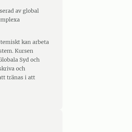
serad av global
komplexa
temiskt kan arbeta
stem. Kursen
t Globala Syd och
skriva och
t tränas i att