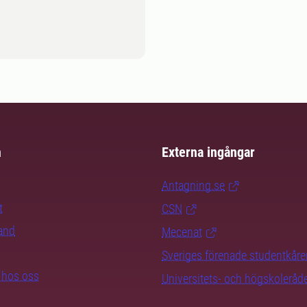
m
Externa ingångar
Antagning.se
t
CSN
rand
Mecenat
Sveriges förenade studentkåre
b hos oss
Universitets- och högskoleråd