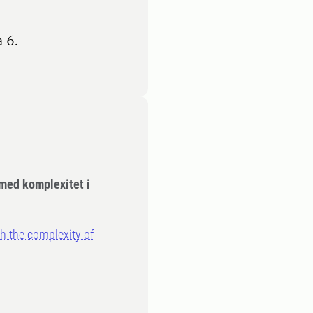
 6.
 med komplexitet i
h the complexity of