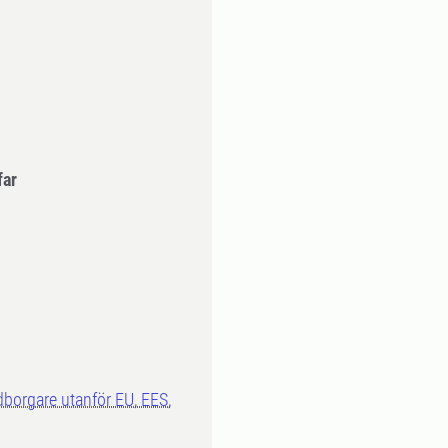
far
dborgare utanför EU, EES,