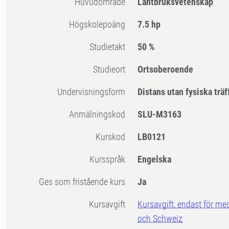
Huvudområde
Lantbruksvetenskap
högskolepoäng
7.5 hp
Studietakt
50 %
Studieort
Ortsoberoende
Undervisningsform
Distans utan fysiska träf
Anmälningskod
SLU-M3163
Kurskod
LB0121
Kursspråk
Engelska
Ges som fristående kurs
Ja
Kursavgift
Kursavgift, endast för me
och Schweiz