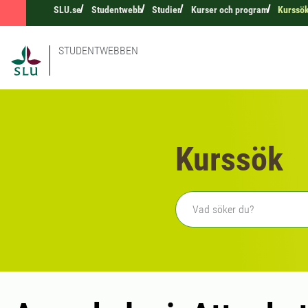
SLU.se
Studentwebb
Studier
Kurser och program
Kurssö
STUDENTWEBBEN
Kurssök
Fritext sökning