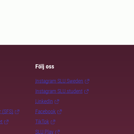
Följ oss
Instagram SLU.Sweden
Instagram SLU.student
LinkedIn
r (SFS)
Facebook
et
TikTok
SLU Play