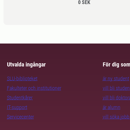
0 SEK
Utvalda ingångar
För dig so
SLU-biblioteket
är ny student
Fakulteter och institutioner
vill bli studen
Studentkårer
vill bli dokto
IT-support
är alumn
Servicecenter
vill söka job