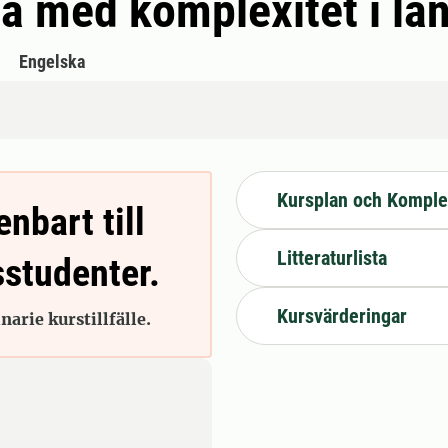
ta med komplexitet i l
Engelska
Kursplan och Komple
enbart till
Litteraturlista
sstudenter.
Kursvärderingar
arie kurstillfälle.