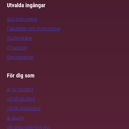
Utvalda ingångar
SLU-biblioteket
Fakulteter och institutioner
Studentkårer
IT-support
Servicecenter
För dig som
är ny student
vill bli student
vill bli doktorand
är alumn
vill söka jobb hos oss