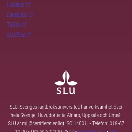
LinkedIn
Facebook
TikTok
SLU Play
SLU, Sveriges lantbruksuniversitet, har verksamhet över
hela Sverige. Huvudorter är Alnarp, Uppsala och Umeå.
SLU är miljöcertifierat enligt ISO 14001. • Telefon: 018-67
10 00 • Org nr: 202100-2817 •
Kontakta SLU
•
Om