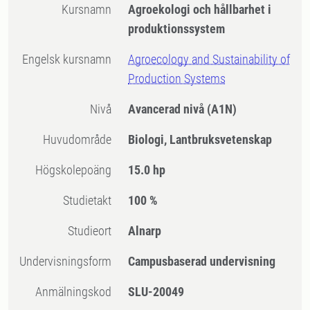
Kursnamn
Agroekologi och hållbarhet i
produktionssystem
Engelsk kursnamn
Agroecology and Sustainability of
Production Systems
Nivå
Avancerad nivå
(A1N)
Huvudområde
Biologi, Lantbruksvetenskap
högskolepoäng
15.0 hp
Studietakt
100 %
Studieort
Alnarp
Undervisningsform
Campusbaserad undervisning
Anmälningskod
SLU-20049