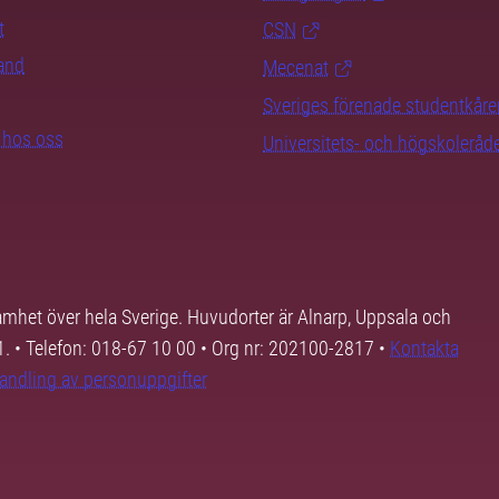
t
CSN
rand
Mecenat
Sveriges förenade studentkåre
b hos oss
Universitets- och högskoleråd
samhet över hela Sverige. Huvudorter är Alnarp, Uppsala och
01. • Telefon: 018-67 10 00 • Org nr: 202100-2817 •
Kontakta
andling av personuppgifter