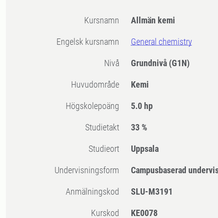
Kursnamn
Allmän kemi
Engelsk kursnamn
General chemistry
Nivå
Grundnivå
(G1N)
Huvudområde
Kemi
högskolepoäng
5.0 hp
Studietakt
33 %
Studieort
Uppsala
Undervisningsform
Campusbaserad undervi
Anmälningskod
SLU-M3191
Kurskod
KE0078