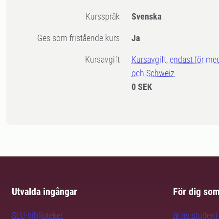
Kursspråk
Svenska
Ges som fristående kurs
Ja
Kursavgift
Kursavgift, endast för me
och Schweiz
0 SEK
Utvalda ingångar
För dig so
SLU-biblioteket
är ny student