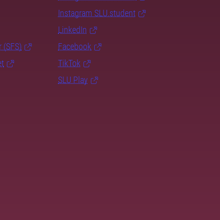
Instagram SLU.student
LinkedIn
r (SFS)
Facebook
et
TikTok
SLU Play