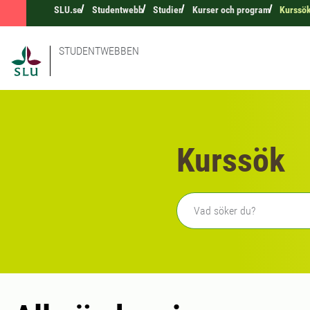
SLU.se
Studentwebb
Studier
Kurser och program
Kurssö
STUDENTWEBBEN
Kurssök
Fritext sökning