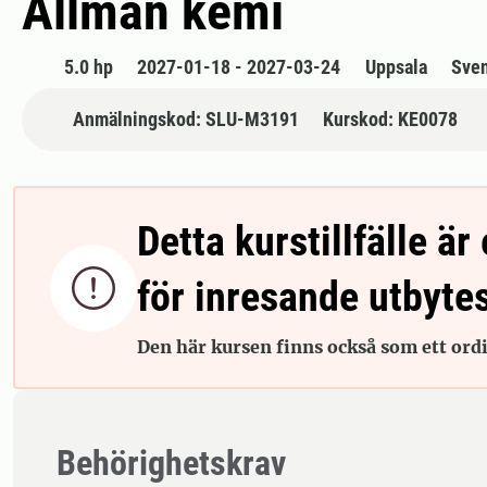
Allmän kemi
5.0 hp
2027-01-18 - 2027-03-24
Uppsala
Sve
Anmälningskod: SLU-M3191
Kurskod: KE0078
Detta kurstillfälle är 

för inresande utbyte
Den här kursen finns också som ett ordin
Behörighetskrav