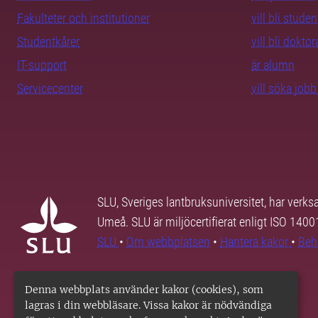
Fakulteter och institutioner
vill bli studen
Studentkårer
vill bli dokto
IT-support
är alumn
Servicecenter
vill söka job
SLU, Sveriges lantbruksuniversitet, har verk
Umeå. SLU är miljöcertifierat enligt ISO 140
SLU
•
Om webbplatsen
•
Hantera kakor
•
Beh
Denna webbplats använder kakor (cookies), som
lagras i din webbläsare. Vissa kakor är nödvändiga