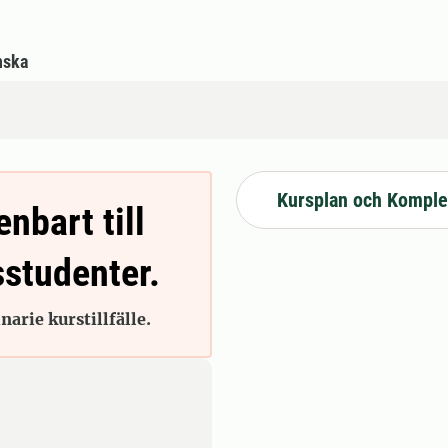
nska
Kursplan och Komple
enbart till
sstudenter.
arie kurstillfälle.