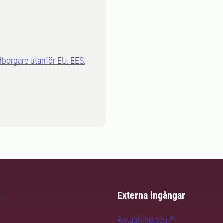
dborgare utanför EU, EES,
m
Externa ingångar
Antagning.se